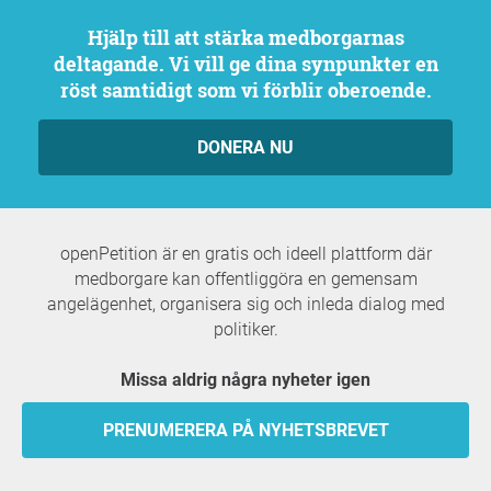
Hjälp till att stärka medborgarnas
deltagande. Vi vill ge dina synpunkter en
röst samtidigt som vi förblir oberoende.
DONERA NU
openPetition är en gratis och ideell plattform där
medborgare kan offentliggöra en gemensam
angelägenhet, organisera sig och inleda dialog med
politiker.
Missa aldrig några nyheter igen
PRENUMERERA PÅ NYHETSBREVET