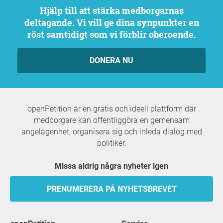
Hjälp till att stärka medborgarnas
deltagande. Vi vill ge dina synpunkter en
röst samtidigt som vi förblir oberoende.
DONERA NU
openPetition är en gratis och ideell plattform där
medborgare kan offentliggöra en gemensam
angelägenhet, organisera sig och inleda dialog med
politiker.
Missa aldrig några nyheter igen
PRENUMERERA PÅ NYHETSBREVET