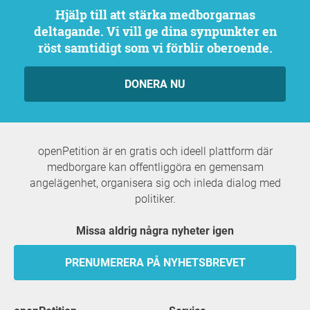
Hjälp till att stärka medborgarnas
deltagande. Vi vill ge dina synpunkter en
röst samtidigt som vi förblir oberoende.
DONERA NU
openPetition är en gratis och ideell plattform där
medborgare kan offentliggöra en gemensam
angelägenhet, organisera sig och inleda dialog med
politiker.
Missa aldrig några nyheter igen
PRENUMERERA PÅ NYHETSBREVET