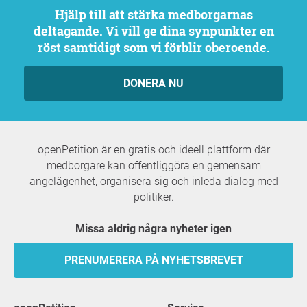
Hjälp till att stärka medborgarnas
deltagande. Vi vill ge dina synpunkter en
röst samtidigt som vi förblir oberoende.
DONERA NU
openPetition är en gratis och ideell plattform där
medborgare kan offentliggöra en gemensam
angelägenhet, organisera sig och inleda dialog med
politiker.
Missa aldrig några nyheter igen
PRENUMERERA PÅ NYHETSBREVET