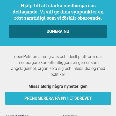
Hjälp till att stärka medborgarnas
deltagande. Vi vill ge dina synpunkter en
röst samtidigt som vi förblir oberoende.
DONERA NU
openPetition är en gratis och ideell plattform där
medborgare kan offentliggöra en gemensam
angelägenhet, organisera sig och inleda dialog med
politiker.
Missa aldrig några nyheter igen
PRENUMERERA PÅ NYHETSBREVET