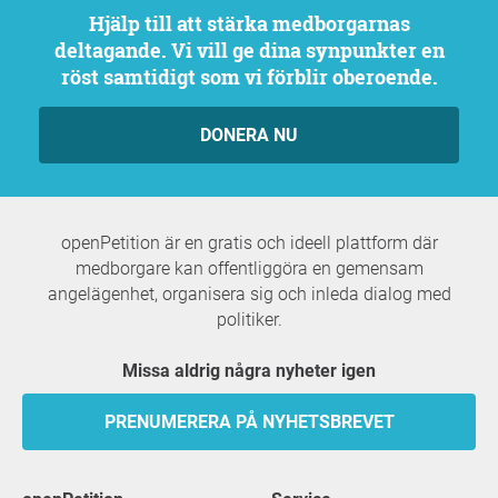
Hjälp till att stärka medborgarnas
deltagande. Vi vill ge dina synpunkter en
röst samtidigt som vi förblir oberoende.
DONERA NU
openPetition är en gratis och ideell plattform där
medborgare kan offentliggöra en gemensam
angelägenhet, organisera sig och inleda dialog med
politiker.
Missa aldrig några nyheter igen
PRENUMERERA PÅ NYHETSBREVET