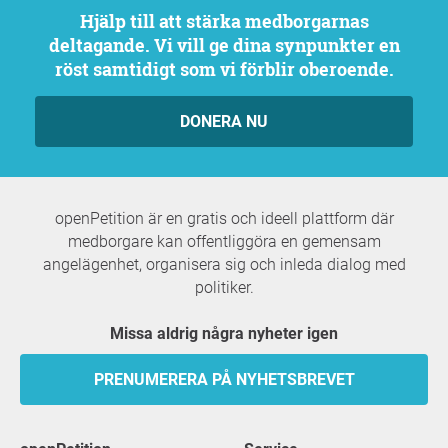
Hjälp till att stärka medborgarnas
deltagande. Vi vill ge dina synpunkter en
röst samtidigt som vi förblir oberoende.
DONERA NU
openPetition är en gratis och ideell plattform där
medborgare kan offentliggöra en gemensam
angelägenhet, organisera sig och inleda dialog med
politiker.
Missa aldrig några nyheter igen
PRENUMERERA PÅ NYHETSBREVET