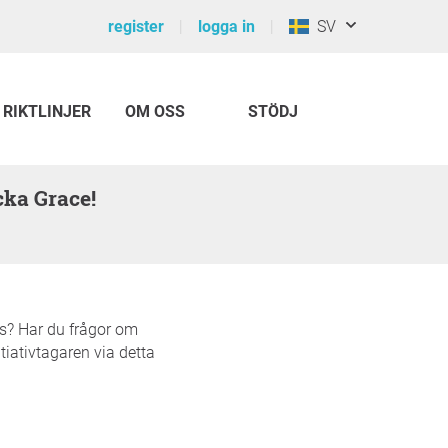
register
logga in
SV
RIKTLINJER
OM OSS
STÖDJ
cka Grace!
as? Har du frågor om
itiativtagaren via detta