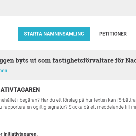
STARTA NAMNINSAMLING
PETITIONER
yggen byts ut som fastighetsförvaltare för Na
onen
ITIATIVTAGAREN
ehållet i begäran? Har du ett förslag på hur texten kan förbättr
 du rapportera en ogiltig signatur? Skicka då ett meddelande till in
r initiativtagaren.