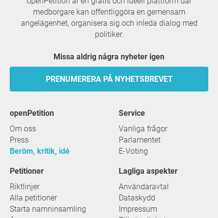
openPetition är en gratis och ideell plattform där
medborgare kan offentliggöra en gemensam
angelägenhet, organisera sig och inleda dialog med
politiker.
Missa aldrig några nyheter igen
PRENUMERERA PÅ NYHETSBREVET
openPetition
service
Om oss
Vanliga frågor
Press
Parlamentet
Beröm, kritik, idé
E-Voting
Petitioner
Lagliga aspekter
Riktlinjer
Användaravtal
Alla petitioner
Dataskydd
Starta namninsamling
Impressum