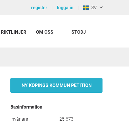
register
logga in
SV
RIKTLINJER
OM OSS
STÖDJ
NY KÖPINGS KOMMUN PETITION
Basinformation
Invånare
25 673