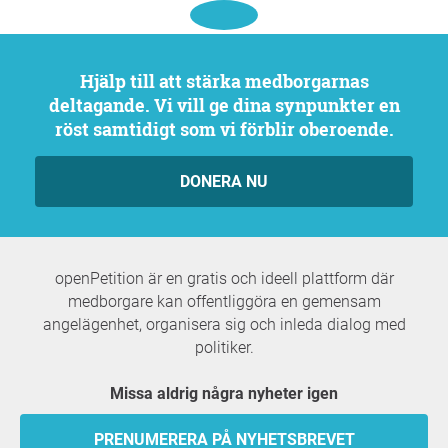
Hjälp till att stärka medborgarnas
deltagande. Vi vill ge dina synpunkter en
röst samtidigt som vi förblir oberoende.
DONERA NU
openPetition är en gratis och ideell plattform där
medborgare kan offentliggöra en gemensam
angelägenhet, organisera sig och inleda dialog med
politiker.
Missa aldrig några nyheter igen
PRENUMERERA PÅ NYHETSBREVET