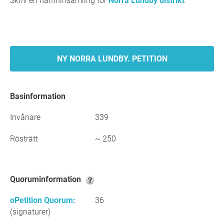
Skriv en namninsamling för
Norra Lundby distrikt
NY NORRA LUNDBY. PETITION
Basinformation
Invånare
339
Rösträtt
~ 250
Quoruminformation
oPetition Quorum:
36
(signaturer)