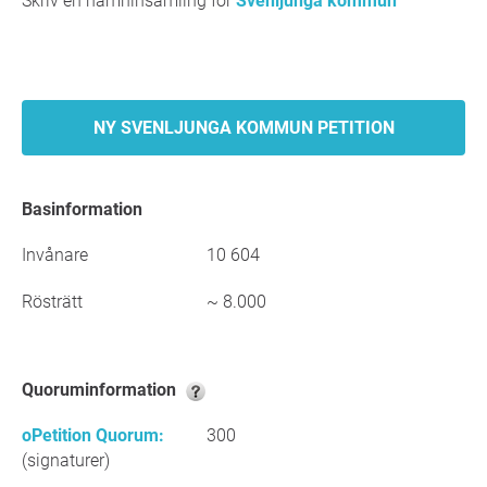
Skriv en namninsamling för
Svenljunga kommun
NY SVENLJUNGA KOMMUN PETITION
Basinformation
Invånare
10 604
Rösträtt
~ 8.000
Quoruminformation
oPetition Quorum:
300
(signaturer)