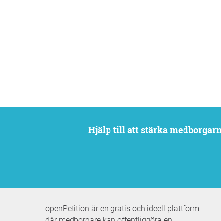
Hjälp till att stärka medborga
openPetition är en gratis och ideell plattform
där medborgare kan offentliggöra en