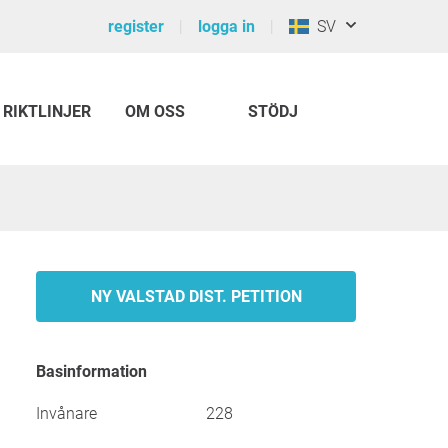
register
logga in
SV
RIKTLINJER
OM OSS
STÖDJ
NY VALSTAD DIST. PETITION
Basinformation
Invånare
228