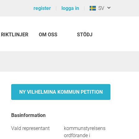
register
logga in
SV
RIKTLINJER
OM OSS
STÖDJ
NY VILHELMINA KOMMUN PETITION
Basinformation
Vald representant
kommunstyrelsens
ordförande i