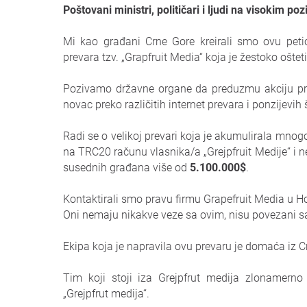
Poštovani ministri, političari i ljudi na visokim po
Mi kao građani Crne Gore kreirali smo ovu peti
prevara tzv. „Grapfruit Media“ koja je žestoko ošte
Pozivamo državne organe da preduzmu akciju pro
novac preko različitih internet prevara i ponzijevih
Radi se o velikoj prevari koja je akumulirala mnog
na TRC20 računu vlasnika/a „Grejpfruit Medije“ i n
susednih građana više od
5.100.000$
.
Kontaktirali smo pravu firmu Grapefruit Media u 
Oni nemaju nikakve veze sa ovim, nisu povezani 
Ekipa koja je napravila ovu prevaru je domaća iz C
Tim koji stoji iza Grejpfrut medija zlonamern
„Grejpfrut medija“.