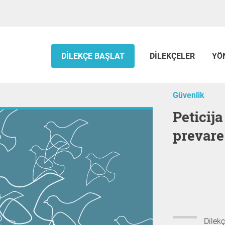
DILEKÇE BAŞLAT
DILEKÇELER
YÖ
Güvenlik
Peticija za pravdu Žrtvama
prevare
Dilekç