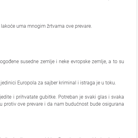
 i lakoće uma mnogim žrtvama ove prevare.
e pogođene susedne zemlje i neke evropske zemlje, a to su
jedinici Europola za sajber kriminal i istraga je u toku.
dite i prihvatate gubitke. Potreban je svaki glas i svaka
iju protiv ove prevare i da nam budućnost bude osigurana