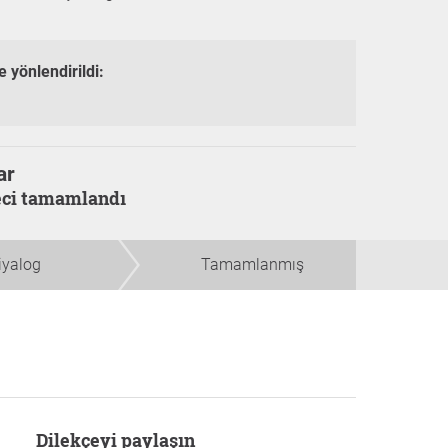
e yönlendirildi:
ar
reci tamamlandı
iyalog
Tamamlanmış
Dilekçeyi paylaşın