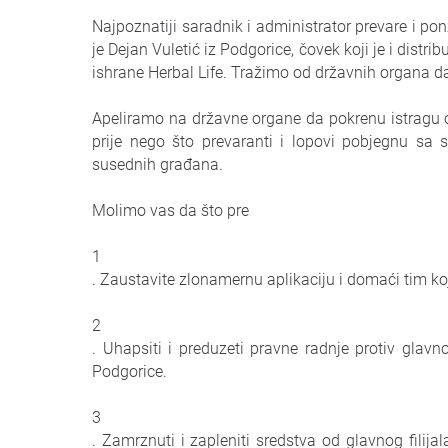
Najpoznatiji saradnik i administrator prevare i pon
je Dejan Vuletić iz Podgorice, čovek koji je i distri
ishrane Herbal Life. Tražimo od državnih organa da
Apeliramo na državne organe da pokrenu istragu o
prije nego što prevaranti i lopovi pobjegnu sa
susednih građana.
Molimo vas da što pre
1
. Zaustavite zlonamernu aplikaciju i domaći tim koji
2
. Uhapsiti i preduzeti pravne radnje protiv glavn
Podgorice.
3
. Zamrznuti i zapleniti sredstva od glavnog filija