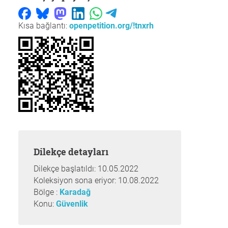
Kısa bağlantı:
openpetition.org/!tnxrh
Dilekçe detayları
Dilekçe başlatıldı: 10.05.2022
Koleksiyon sona eriyor: 10.08.2022
Bölge :
Karadağ
Konu:
Güvenlik