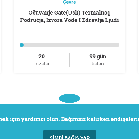
Çevre
Očuvanje Gate(Usk) Termalnog
Područja, Izvora Vode I Zdravlja Ljudi
20
99 gün
imzalar
kalan
rmek için yardımcı olun. Bağımsız kalırken endişeler
ŞIMDI BAĞIŞ YAP