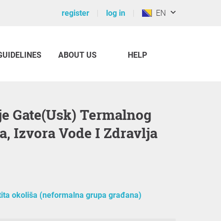
register
log in
EN
GUIDELINES
ABOUT US
HELP
a, Izvora Vode I Zdravlja
ita okoliša (neformalna grupa građana)