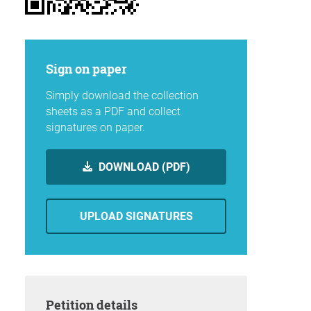
Sign on paper
Simply download the collection
sheets as a PDF and collect
signatures on paper.
DOWNLOAD (PDF)
UPLOAD SIGNATURES
Petition details