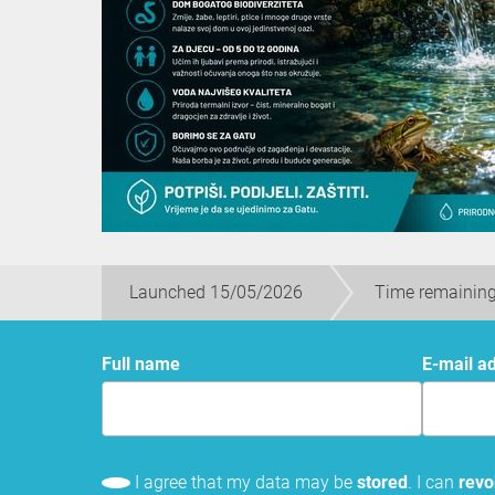
Launched 15/05/2026
Time remaining
Full name
E-mail a
I agree that my data may be
stored
. I can
rev