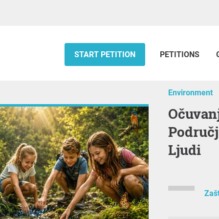
START PETITION
PETITIONS
Environment
Očuvanje Gate(Usk) Termalnog
Područj
Ljudi
Zašt