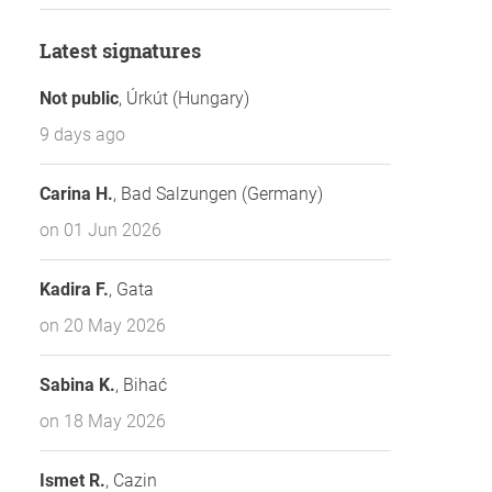
Latest signatures
Not public
, Úrkút (Hungary)
9 days ago
Carina H.
, Bad Salzungen (Germany)
on 01 Jun 2026
Kadira F.
, Gata
on 20 May 2026
Sabina K.
, Bihać
on 18 May 2026
Ismet R.
, Cazin