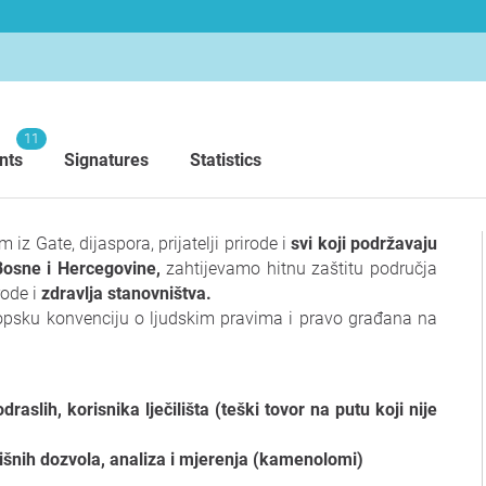
11
nts
Signatures
Statistics
 iz Gate, dijaspora, prijatelji prirode i
svi koji podržavaju
 Bosne i Hercegovine,
zahtijevamo hitnu zaštitu područja
rode i
zdravlja stanovništva.
opsku konvenciju o ljudskim pravima i pravo građana na
aslih, korisnika lječilišta (teški tovor na putu koji nije
lišnih dozvola, analiza i mjerenja (kamenolomi)