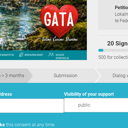
Petiti
Lokaln
te Fed
20 Sign
500 for collect
 > 3 months
Submission
Dialog w
ddress
Visibility of your support
public
oke
this consent at any time.