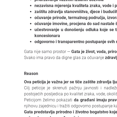
nezavisna mjerenja kvaliteta zraka, vode i 
zaštitu zdravlja stanovništva, djece i budući
očuvanje prirode, termalnog područja, izvora
očuvanje imovine, procjena do sad nastale 
učestvovanje u donošenju odluka koje se t
koncesionara
odgovorno i transparentno postupanje svih n
Gata nije samo prostor —
Gata je život, voda, priro
Svako ima pravo da digne glas za očuvanje
zdravl
Reason
Ova peticija je važna jer se tiče zaštite zdravlja l
Cilj peticije je skrenuti pažnju javnosti i nadl
postojećih posljedica po kvalitet zraka, vode, okoli
Peticijom želimo pokazati
da građani imaju pravo
njihovu zajednicu i tražiti odgovorno postupanje kad
Gata predstavlja prirodno i životno bogatstvo koj