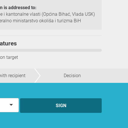
on is addressed to:
e i kantonalne vlasti (Općina Bihać, Vlada USK)
eralno ministarstvo okoliša i turizma BiH
atures
ion target
ith recipient
Decision
SIGN