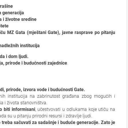
prašine
h generacija
 i životne sredine
štete
iču MZ Gata (mještani Gate), javne rasprave po pitanju
adležnih institucija
da i dom ljudi.
ja, prirode i budućnosti zajednice
.
judi, prirode, izvora vode i budućnosti Gate.
ežnih institucija na zabrinutost građana zbog mogućih i
ša i života stanovništva.
 biti informisani
, učestvovati u odlukama koje utiču na
a su u pitanju prirodni resursi i zdravlje ljudi.
e treba sačuvati za sadašnje i buduće generacije. Zato je