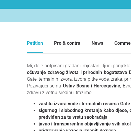
Petition
Pro & contra
News
Comme
Mi, dole potpisani građani, mještani, ljudi porijeklom
očuvanje zdravog života i prirodnih bogatstava
Gate, termalnih izvora, izvora pitke vode, zraka, pri
Pozivajući se na
Ustav Bosne i Hercegovine,
Evr
zdravu životnu sredinu, tražimo:
zaštitu izvora vode i termalnih resursa Gate
sigurnog i slobodnog kretanja kako djece, odr
predviđen za tu vrstu saobraćaja
javno i transparentno objavljivanje svih oko
pridržavanja važećih izdanih dozvola