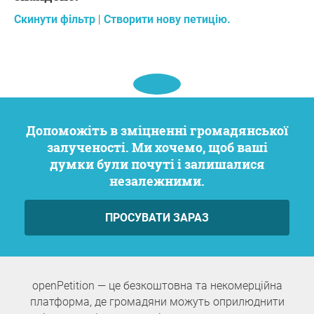
Скинути фільтр
|
Створити нову петицію.
Допоможіть в зміцненні громадянської
залученості. Ми хочемо, щоб ваші
думки були почуті і залишалися
незалежними.
ПРОСУВАТИ ЗАРАЗ
openPetition — це безкоштовна та некомерційна
платформа, де громадяни можуть оприлюднити