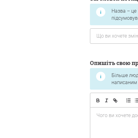
Назва – це 
підсумовув
Опишіть свою п
Більше люд
написаним