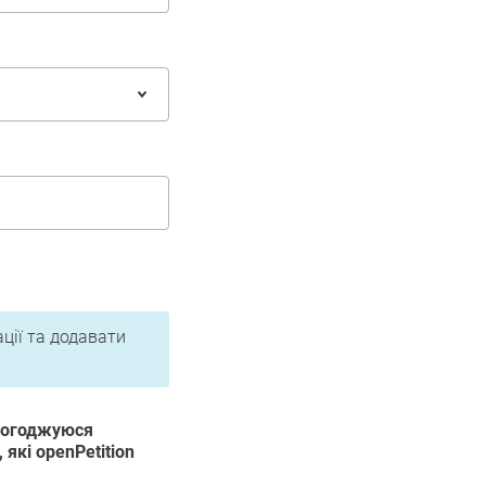
ації та додавати
 погоджуюся
 які openPetition