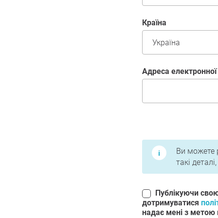
країна
адреса електронно
Умови використання
Ви можете р
такі деталі
Публікуючи сво
дотримуватися
полі
надає мені з метою 