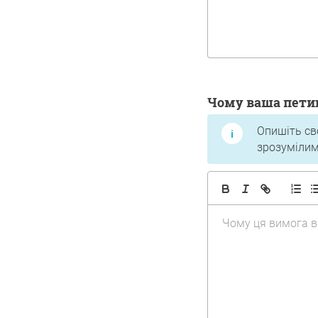
Чому ваша пети
Опишіть св
зрозумілим