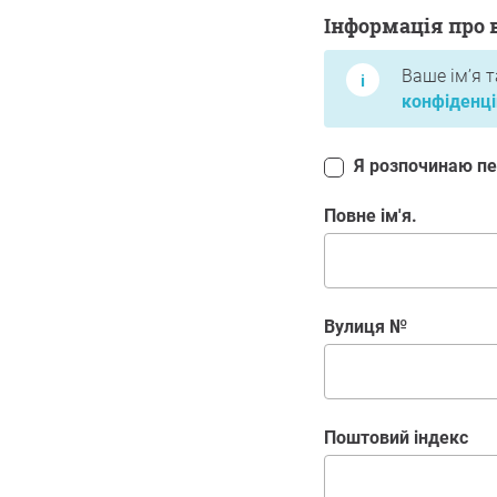
Інформація про вас
Інформація про 
Ваше ім’я 
конфіденці
Я розпочинаю пет
Повне ім'я.
Вулиця №
поштовий індекс