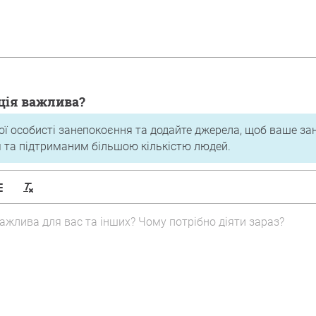
ція важлива?
ої особисті занепокоєння та додайте джерела, щоб ваше за
 та підтриманим більшою кількістю людей.