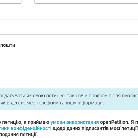
ї пошти
 та Політика конфіденційності
едагувати як свою петицію, так і свій профіль після публік
, як відео, номер телефону та іншу інформацію.
ю петицію, я приймаю
умови використання
openPetition. Я
тики конфіденційності
щодо даних підписантів моєї петиції,
подання петиції.