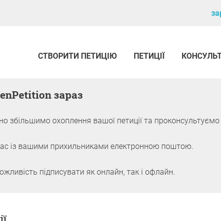
за
СТВОРИТИ ПЕТИЦІЮ
ПЕТИЦІЇ
КОНСУЛЬ
enPetition зараз
о збільшимо охоплення вашої петиції та проконсультуємо 
ас із вашими прихильниками електронною поштою.
ливість підписувати як онлайн, так і офлайн.
ицію
ії