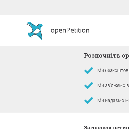
Розпочніть op
Ми безкоштовн
Ми зв’яжемо в
Ми надаємо мож
Інформація про пет
заголовок петиц