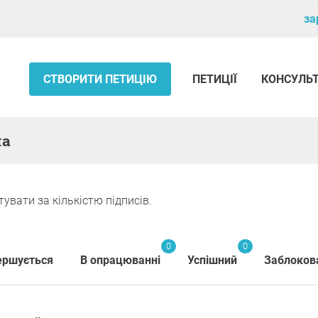
за
СТВОРИТИ ПЕТИЦІЮ
ПЕТИЦІЇ
КОНСУЛЬ
на
тувати за кількістю підписів.
0
0
ершується
В опрацюванні
Успішний
Заблоков