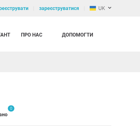
реєструвати
зареєструватися
UK
ТАНТ
ПРО НАС
ДОПОМОГТИ
0
ано