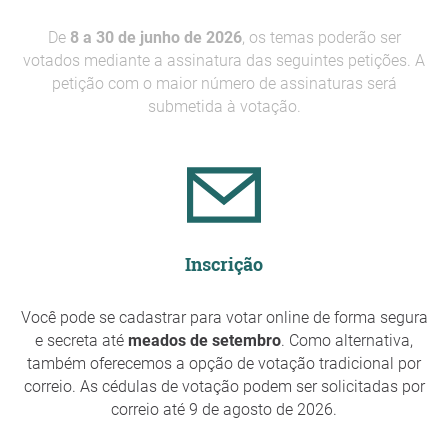
De
8 a 30 de junho de 2026
, os temas poderão ser
votados mediante a assinatura das seguintes petições. A
petição com o maior número de assinaturas será
submetida à votação.
Inscrição
Você pode se cadastrar para votar online de forma segura
e secreta até
meados de setembro
. Como alternativa,
também oferecemos a opção de votação tradicional por
correio. As cédulas de votação podem ser solicitadas por
correio até 9 de agosto de 2026.