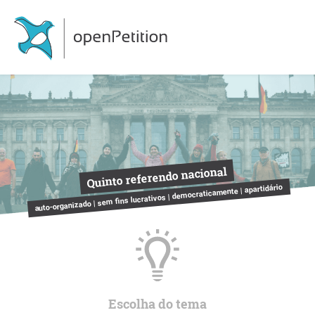
Quinto referendo nacional
auto-organizado | sem fins lucrativos | democraticamente | apartidário
Escolha do tema