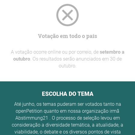
Votação em todo o país
A votação ocorre online ou por correio, de
setembro a
outubro
. Os resultados serão anunciados em 30 de
outubro.
ESCOLHA DO TEMA
Até junho, os temas puderam ser votados tanto na
openPetition quanto em nossa organização irmã
Abstimmung21 . O processo de seleção levou em
consideração a diversidade temática, a atualidade, a
viabilidade, o debate e os diversos pontos de vista