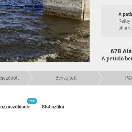
A petí
Réthy 
államt
678 Alá
A petíció b
fejeződött
Benyújtott
Pá
266
ozzászólások:
Statisztika