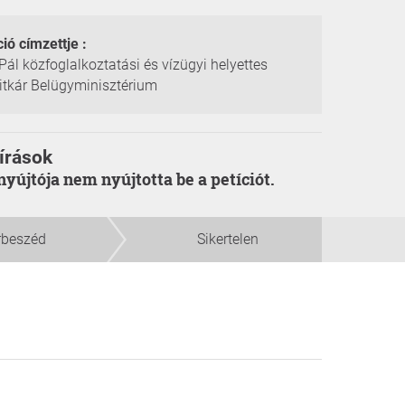
ció címzettje :
Pál közfoglalkoztatási és vízügyi helyettes
itkár Belügyminisztérium
írások
enyújtója nem nyújtotta be a petíciót.
rbeszéd
Sikertelen