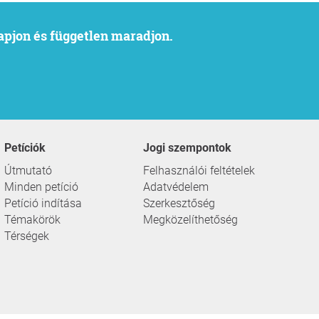
kapjon és független maradjon.
Petíciók
Jogi szempontok
Útmutató
Felhasználói feltételek
Minden petíció
Adatvédelem
Petíció indítása
Szerkesztőség
Témakörök
Megközelíthetőség
Térségek