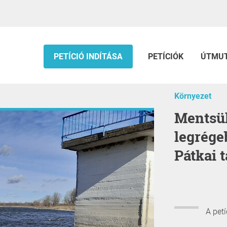
PETÍCIÓ INDÍTÁSA
PETÍCIÓK
ÚTMU
Környezet
Mentsük meg Európa egyik
legrége
Pátkai t
A pet