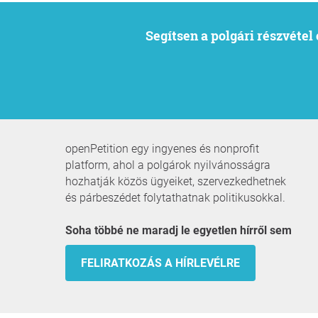
Segítsen a polgári részvéte
openPetition egy ingyenes és nonprofit
platform, ahol a polgárok nyilvánosságra
hozhatják közös ügyeiket, szervezkedhetnek
és párbeszédet folytathatnak politikusokkal.
Soha többé ne maradj le egyetlen hírről sem
FELIRATKOZÁS A HÍRLEVÉLRE