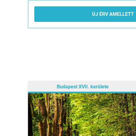
ÚJ ÉRV AMELLETT
Budapest XVII. kerülete