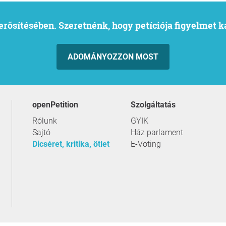
l erősítésében. Szeretnénk, hogy petíciója figyelmet 
ADOMÁNYOZZON MOST
openPetition
szolgáltatás
Rólunk
GYIK
Sajtó
Ház parlament
Dicséret, kritika, ötlet
E-Voting