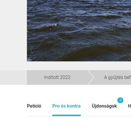
Indított 2022
A gyűjtés be
3
Petíció
Pro és kontra
Ùjdonságok
H