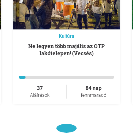
Kultúra
Ne legyen több majális az OTP
lakótelepen! (Vecsés)
37
84 nap
Aláírások
fennmaradó