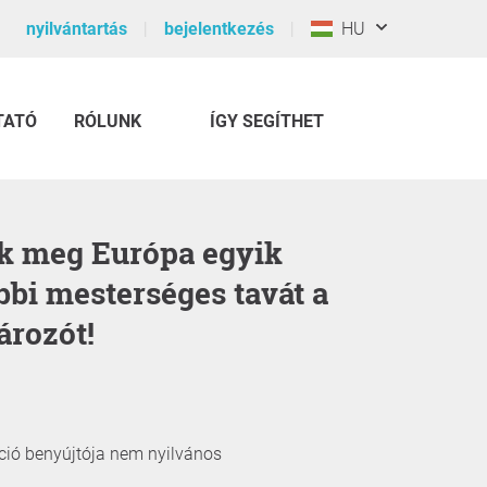
nyilvántartás
bejelentkezés
HU
TATÓ
RÓLUNK
ÍGY SEGÍTHET
bbi mesterséges tavát a
ározót!
íció benyújtója nem nyilvános