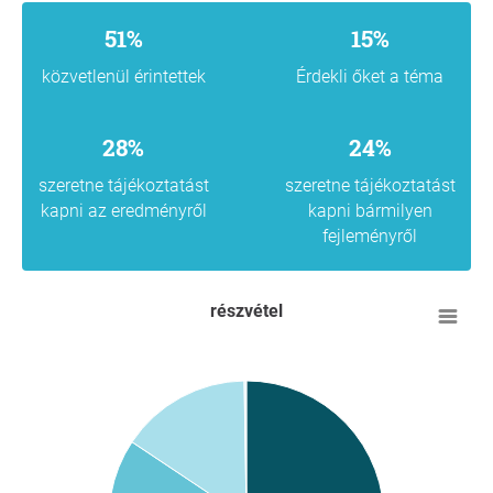
51%
15%
közvetlenül érintettek
Érdekli őket a téma
28%
24%
szeretne tájékoztatást
szeretne tájékoztatást
kapni az eredményről
kapni bármilyen
fejleményről
részvétel