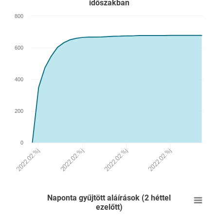
időszakban
800
600
400
200
0
2022.02.%j
2022.02.%j
2022.02.%j
2022.02.%j
Naponta gyűjtött aláírások (2 héttel
ezelőtt)