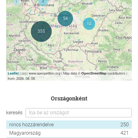
| (cc) www.openpetition.org | Map data ©
contributors |
Leaflet
OpenStreetMap
from: 2026. 08. 08.
országonként
keresés
nincs hozzárendelve
250
Magyarország
421