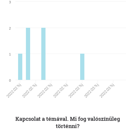
3
2
1
0
2022.02.%j
2022.03.%j
2022.02.%j
2022.03.%j
2022.02.%j
2022.02.%j
2022.02.%j
Kapcsolat a témával. Mi fog valószínűleg
történni?