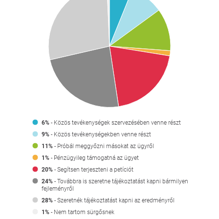
6%
- Közös tevékenységek szervezésében venne részt
9%
- Közös tevékenységekben venne részt
11%
- Próbál meggyőzni másokat az ügyről
1%
- Pénzügyileg támogatná az ügyet
20%
- Segítsen terjeszteni a petíciót
24%
- Továbbra is szeretne tájékoztatást kapni bármilyen
fejleményről
28%
- Szeretnék tájékoztatást kapni az eredményről
1%
- Nem tartom sürgősnek