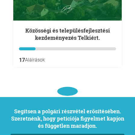
Közösségi és településfejlesztési
kezdeményezés Telkiért.
17
Aláírások
Segítsen a polgári részvétel erősítésében.
Szeretnénk, hogy petíciója figyelmet kapjon
és független maradjon.