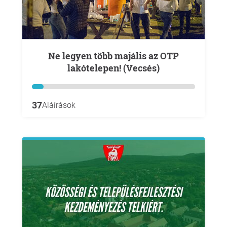
Ne legyen több majális az OTP
lakótelepen! (Vecsés)
37
Aláírások