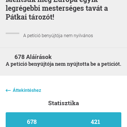
legrégebbi mesterséges tavát a
Pátkai tározót!
A petíció benyújtója nem nyilvános
678 Aláírások
A petíció benyújtója nem nyújtotta be a petíciót.
Áttekintéshez
statisztika
678
421