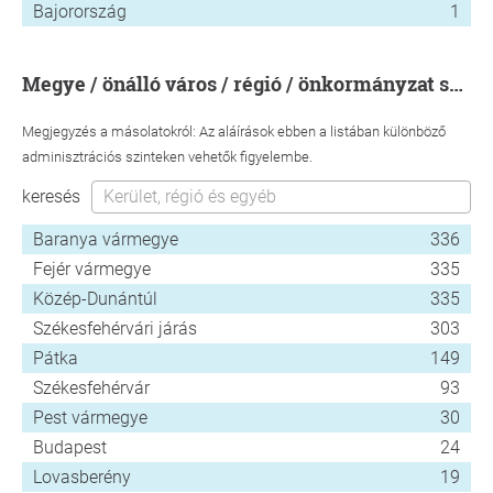
Bajorország
1
megye / önálló város / régió / önkormányzat szerint
Megjegyzés a másolatokról: Az aláírások ebben a listában különböző
adminisztrációs szinteken vehetők figyelembe.
keresés
Baranya vármegye
336
Fejér vármegye
335
Közép-Dunántúl
335
Székesfehérvári járás
303
Pátka
149
Székesfehérvár
93
Pest vármegye
30
Budapest
24
Lovasberény
19