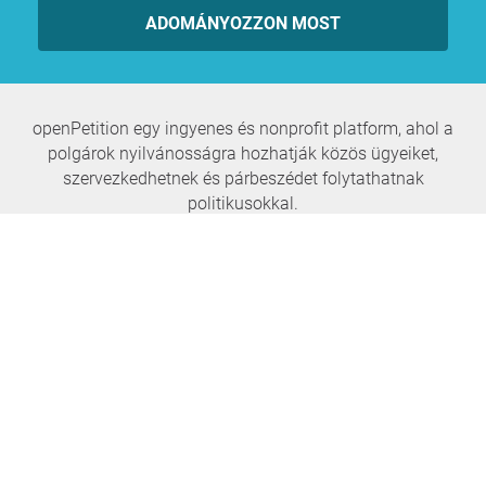
ADOMÁNYOZZON MOST
openPetition egy ingyenes és nonprofit platform, ahol a
polgárok nyilvánosságra hozhatják közös ügyeiket,
szervezkedhetnek és párbeszédet folytathatnak
politikusokkal.
Soha többé ne maradj le egyetlen hírről sem
FELIRATKOZÁS A HÍRLEVÉLRE
openPetition
szolgáltatás
Rólunk
GYIK
Sajtó
Ház parlament
Dicséret, kritika, ötlet
E-Voting