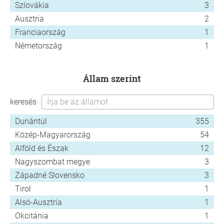
Szlovákia
3
Ausztria
2
Franciaország
1
Németország
1
állam szerint
keresés
Dunántúl
355
Közép-Magyarország
54
Alföld és Észak
12
Nagyszombat megye
3
Západné Slovensko
3
Tirol
1
Alsó-Ausztria
1
Okcitánia
1