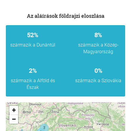
Az aláírások földrajzi eloszlása
52%
8%
származik a Dunántúl
származik a Közép-
Magyarország
2%
0%
származik a Alföld és
származik a Szlovákia
Észak
+
−