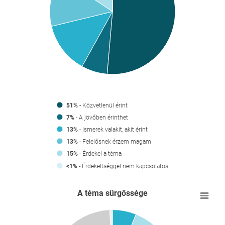
51%
- Közvetlenül érint
7%
- A jövőben érinthet
13%
- Ismerek valakit, akit érint
13%
- Felelősnek érzem magam
- Érdekel a téma
15%
- Érdekeltséggel nem kapcsolatos.
<1%
A téma sürgőssége