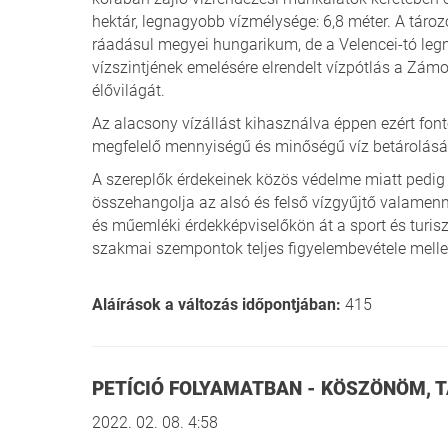
hektár, legnagyobb vízmélysége: 6,8 méter. A tároz
ráadásul megyei hungarikum, de a Velencei-tó legn
vízszintjének emelésére elrendelt vízpótlás a Zámol
élővilágát.
Az alacsony vízállást kihasználva éppen ezért fon
megfelelő mennyiségű és minőségű víz betárolásá
A szereplők érdekeinek közös védelme miatt pedig 
összehangolja az alsó és felső vízgyűjtő valamenny
és műemléki érdekképviselőkön át a sport és turisz
szakmai szempontok teljes figyelembevétele mellet
Aláírások a változás időpontjában:
415
PETÍCIÓ FOLYAMATBAN - KÖSZÖNÖM,
2022. 02. 08. 4:58