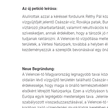
Az új petíció leírása:
Alulírottak azzal a kéréssel fordulunk Réthy Pál kö
vízgyűjtőjét jelentő Császár-víz, Rovákja patak, Bu
víztározó jókarbatartását, valamint rekultivációs 
szíveskedjen, annak érdekében, hogy a tározók jó 
tudjanak raktározni. A Velencei-tó vízpótlása mell
területek, a Vértesi Natúrpark, továbbá a helyben
kezdeményezzük a szereplők bevonásával egy önáll
Neue Begründung:
A Velencei-tó Magyarország legnagyobb tavai közé 
oldalán lévő vízgyűjtő területén található Császár-
érdekessége, hogy maga is önálló természetvédelmi
elsőként létrejött Natúrparkja. Ezen a vízfolyáson
Európa egyik legrégebbi mesterséges tava. Jelenleg
szabályozott visszaduzzasztásával, a Velencei-tó 
korában zajló vízrendezési munkálatok keretében épí