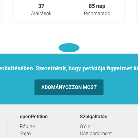
37
85 nap
Aláírások
fennmaradó
l erősítésében. Szeretnénk, hogy petíciója figyelmet 
ADOMÁNYOZZON MOST
openPetition
szolgáltatás
Rólunk
GYIK
Sajtó
Ház parlament