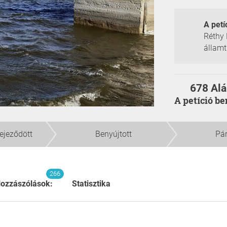
A petí
Réthy 
államt
678 Alá
A petíció b
fejeződött
Benyújtott
Pá
266
ozzászólások:
Statisztika