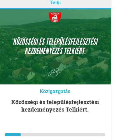
Telki
Közigazgatás
Közösségi és településfejlesztési
kezdeményezés Telkiért.