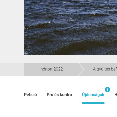
Indított 2022
A gyűjtés be
3
Petíció
Pro és kontra
Ùjdonságok
H