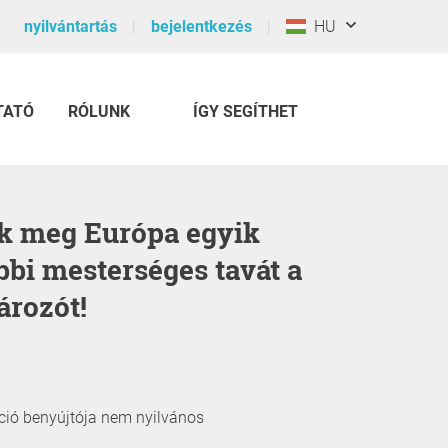
nyilvántartás
bejelentkezés
HU
TATÓ
RÓLUNK
ÍGY SEGÍTHET
bbi mesterséges tavát a
ározót!
íció benyújtója nem nyilvános