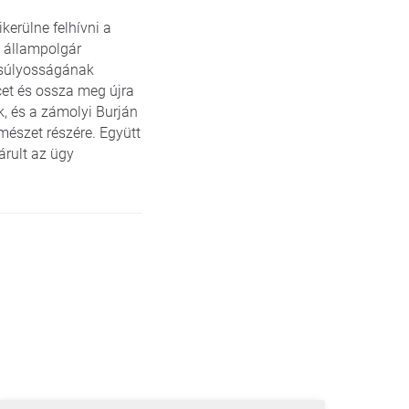
erülne felhívni a
ó állampolgár
 súlyosságának
cet és ossza meg újra
k, és a zámolyi Burján
rmészet részére. Együtt
rult az ügy