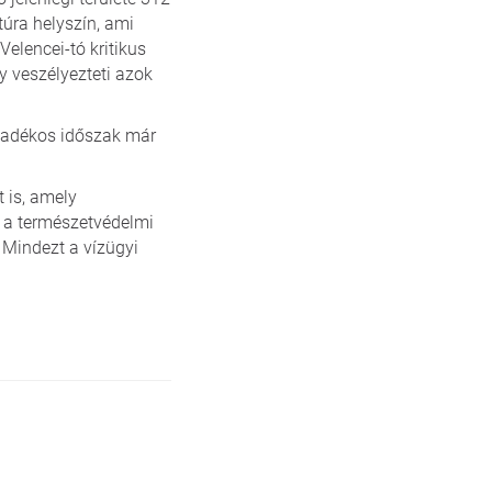
túra helyszín, ami
elencei-tó kritikus
ly veszélyezteti azok
apadékos időszak már
 is, amely
, a természetvédelmi
 Mindezt a vízügyi