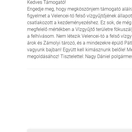
Kedves Támogató!
Engedje meg, hogy megköszönjem támogató aláírásá
figyelmet a Velencei-tó felső vízgyűjtőjének álla
csatlakozott a kezdeményezéshez. Ez sok, de még
megfelelő mértékben a Vízgyűjtő területre fókuszál
a felhívásom. Nem létezik Velencei-tó a felső vízgy
árok és Zámolyi tározó, és a mindezekre épülő Pátk
vagyunk bajban! Együtt kell kimásznunk belőle! 
megoldásához! Tisztelettel: Nagy Dániel polgármes