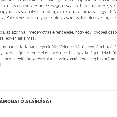
ó nem csak a helyiek büszkesége, országos hírű horgászvíz, vizi
agyobb vízszabályozó műtárgya a Zámolyi tározóval együtt. A V
yi, Pátkai víztározó olyan szintű vízszintcsökkentésével jár, me
tos, az azonnali mederkotrás elrendelése, hogy egy jövőbeli cs
ra legyen alkalmas.
fontosnak tartanánk egy Önálló Velencei-tó törvény létrehozását
i szereplőjének érdekét is a velencei-tavi gazdasági érdekektől
tikai szereplőkön keresztül a helyi lakosság érdekéig bezárólag.
t.
 TÁMOGATÓ ALÁÍRÁSÁT