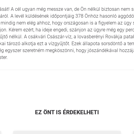
t! A cél ugyan még messze van, de Ön nélkül biztosan nem sik
potáról. A levél küldésének időpontjáig 378 Önhöz hasonló aggód
 mindig nem elég ahhoz, hogy országosan is a figyelem az ügy
jon. Kérem ezért, ha ideje engedi, szánjon az ügyre még egy per
űjtő nélkül. A csákvári Császár-víz, a lovasberényi Rovákja pata
ai tározó alkotja ezt a vízgyűjtőt. Ezek állapota sorsdöntő a te
Még egyszer szeretném megköszönni, hogy jószándékával hozzájá
ter.
EZ ÖNT IS ÉRDEKELHETI