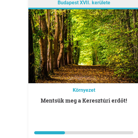
Budapest XVII. kerülete
Környezet
Mentsük meg a Keresztúri erdőt!