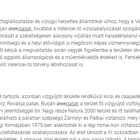
zfoglalkoztatási és vízügyi helyettes államtitkár úrhoz, hogy a Ve
rján
árok,
patak,
továbbá a Velencei-tó vízszabályozását szolgál
kotrását a szélsőségesen alacsony vízállás miatt haladéktalanul 
minőségű és a helyi élővilágot is megőrizni képes vízmennyiségű
ett kérjük a megvalósítás során vegyék figyelembe a területen l
 élő aggódó állampolgárok és a műemlékvédők érdekeit is. Fentie
ó Velencei-tó törvény létrehozását is.
tartozik, azonban vízgyűjtő területe rendkűvül kicsi és csapad
víz, Rovákja patak, Burján
árok
patak
a terület fő vízgyűjtő vízfol
 jelentőséggel bír. Nagy része Natura 2000 terület és itt talál
 található a páratlan szépségű Zámolyi és Pátkai víztározó, mely
i formájában 1975-ben alakították ki a régi római-kori víztározó
vízellátásának szabályozására. Az első tározót a IV. században
tették. A rómaiak által épített gát a mai napig látható. A tározó