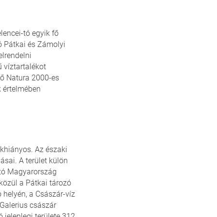
lencei-tó egyik fő
ó Pátkai és Zámolyi
elrendelni
 víztartalékot
évő Natura 2000-es
k értelmében
ékhiányos. Az északi
yásai. A terület külön
ható Magyarország
 közül a Pátkai tározó
 helyén, a Császár-víz
 Galerius császár
 jelenlegi területe 312