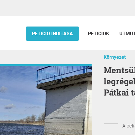
PETÍCIÓ INDÍTÁSA
PETÍCIÓK
ÚTMU
Környezet
Mentsük meg Európa egyik
legrége
Pátkai t
A pet