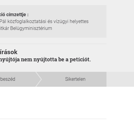
ció címzettje :
Pál közfoglalkoztatási és vízügyi helyettes
itkár Belügyminisztérium
írások
enyújtója nem nyújtotta be a petíciót.
rbeszéd
Sikertelen