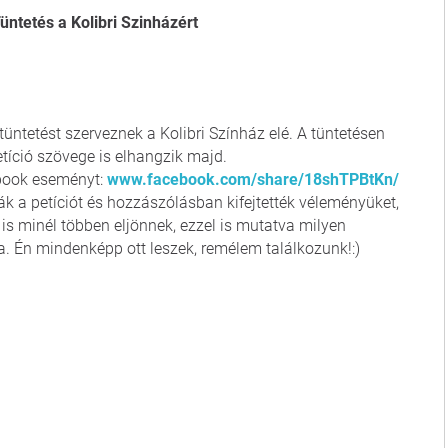
Tüntetés a Kolibri Szinházért
 tüntetést szerveznek a Kolibri Színház elé. A tüntetésen
etíció szövege is elhangzik majd.
ebook eseményt:
www.facebook.com/share/18shTPBtKn/
k a petíciót és hozzászólásban kifejtették véleményüket,
 is minél többen eljönnek, ezzel is mutatva milyen
. Én mindenképp ott leszek, remélem találkozunk!:)