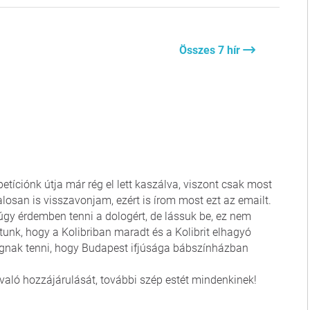
Összes 7 hír
petíciónk útja már rég el lett kaszálva, viszont csak most
alosan is visszavonjam, ezért is írom most ezt az emailt.
gy érdemben tenni a dologért, de lássuk be, ez nem
tunk, hogy a Kolibriban maradt és a Kolibrit elhagyó
ognak tenni, hogy Budapest ifjúsága bábszínházban
ló hozzájárulását, további szép estét mindenkinek!