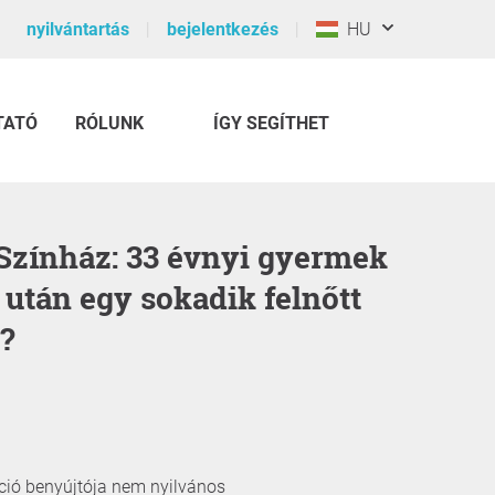
nyilvántartás
bejelentkezés
HU
TATÓ
RÓLUNK
ÍGY SEGÍTHET
 után egy sokadik felnőtt
?
íció benyújtója nem nyilvános