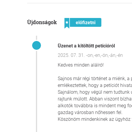
Ùjdonságok
előfizetni
Üzenet a kitöltött petícióról
2025. 07. 31. -on,-en,-ön,-án,-én
Kedves minden aláíró!
Sajnos már régi történet a miénk, a 
emlékeztettek, hogy a petíciót hivat
Sajnálom, hogy végül nem tudtunk ú
rajtunk múlott. Abban viszont bízha
alkotók továbbra is mindent meg f
gazdag városban nőhessen fel.
Köszönöm mindenkinek az ügyhöz va