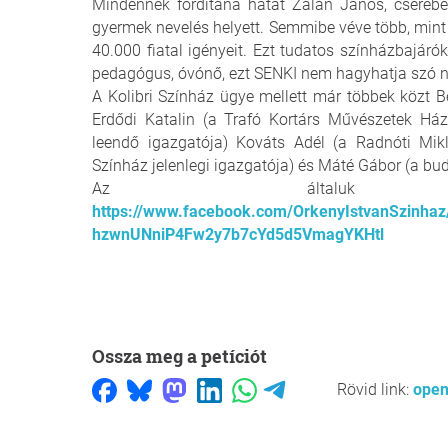
Mindennek fordítana hátat Zalán János, cserébe 
gyermek nevelés helyett. Semmibe véve több, mint
40.000 fiatal igényeit. Ezt tudatos színházbajáró
pedagógus, óvónő, ezt SENKI nem hagyhatja szó n
A Kolibri Színház ügye mellett már többek közt 
Erdődi Katalin (a Trafó Kortárs Művészetek Há
leendő igazgatója) Kováts Adél (a Radnóti Mik
Színház jelenlegi igazgatója) és Máté Gábor (a bud
Az általuk al
https://www.facebook.com/OrkenyIstvanSzinh
hzwnUNniP4Fw2y7b7cYd5d5VmagYKHtl
Ossza meg a petíciót
Rövid link:
open