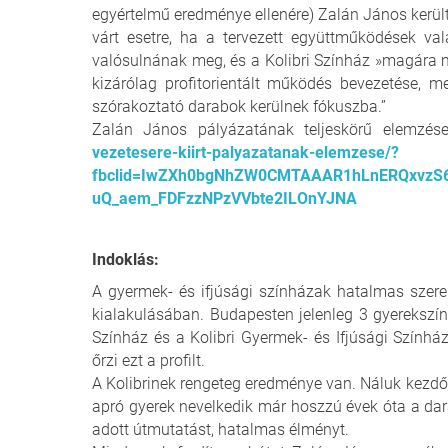
egyértelmű eredménye ellenére) Zalán János kerül
várt esetre, ha a tervezett együttműködések v
valósulnának meg, és a Kolibri Színház »magára ma
kizárólag profitorientált működés bevezetése, 
szórakoztató darabok kerülnek fókuszba.”
Zalán János pályázatának teljeskörű elemzés
vezetesere-kiirt-palyazatanak-elemzese/?
fbclid=IwZXh0bgNhZW0CMTAAAR1hLnERQxvzS
uQ_aem_FDFzzNPzVVbte2ILOnYJNA
Indoklás:
A gyermek- és ifjúsági színházak hatalmas szerepe
kialakulásában. Budapesten jelenleg 3 gyerekszí
Színház és a Kolibri Gyermek- és Ifjúsági Színház
őrzi ezt a profilt.
A Kolibrinek rengeteg eredménye van. Náluk kez
apró gyerek nevelkedik már hoszzú évek óta a dara
adott útmutatást, hatalmas élményt.