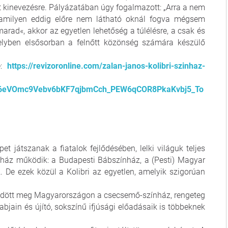
t kinevezésre. Pályázatában úgy fogalmazott: „Arra a nem
alamilyen eddig előre nem látható oknál fogva mégsem
rad«, akkor az egyetlen lehetőség a túlélésre, a csak és
melyben elsősorban a felnőtt közönség számára készülő
e:
https://revizoronline.com/zalan-janos-kolibri-szinhaz-
6eVOmc9Vebv6bKF7qjbmCch_PEW6qCOR8PkaKvbj5_To
t játszanak a fiatalok fejlődésében, lelki világuk teljes
nház működik: a Budapesti Bábszínház, a (Pesti) Magyar
. De ezek közül a Kolibri az egyetlen, amelyik szigorúan
dődött meg Magyarországon a csecsemő-színház, rengeteg
bjain és újító, sokszínű ifjúsági előadásaik is többeknek