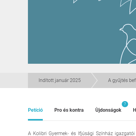
Indított január 2025
A gyűjtés be
7
Petíció
Pro és kontra
Ùjdonságok
H
A Kolibri Gyermek- és Ifjúsági Színház igazgatói