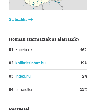
Statisztika
Honnan származtak az aláírások?
Facebook
46%
kolibriszinhaz.hu
19%
index.hu
2%
Ismeretlen
33%
részvétel