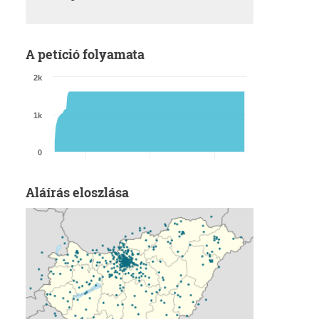
A petíció folyamata
2k
1k
0
Aláírás eloszlása