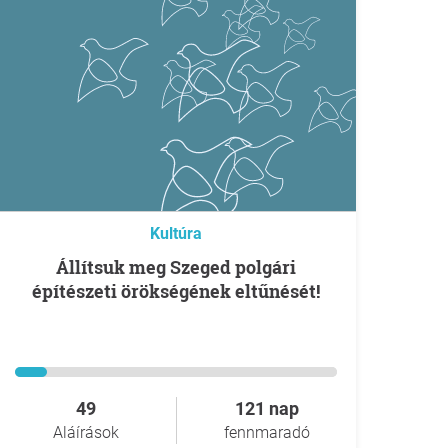
Kultúra
Állítsuk meg Szeged polgári
építészeti örökségének eltűnését!
49
121 nap
Aláírások
fennmaradó