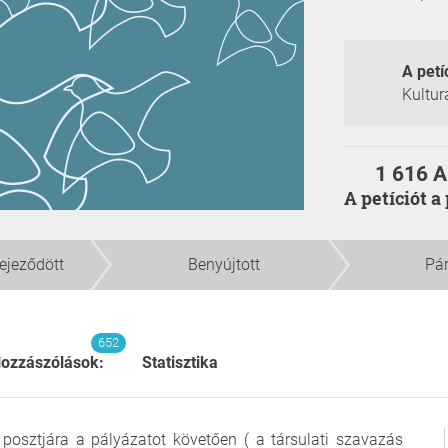
A petí
Kultur
1 616 A
A petíciót 
fejeződött
Benyújtott
Pá
652
ozzászólások:
Statisztika
 posztjára a pályázatot követően ( a társulati szavazás