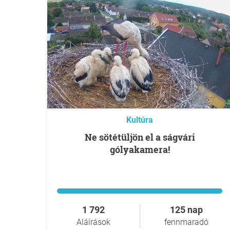
Kultúra
Ne sötétüljön el a ságvári
gólyakamera!
1 792
125 nap
Aláírások
fennmaradó