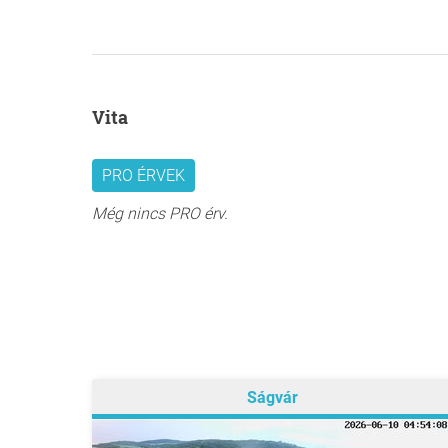
Vita
PRO ÉRVEK
Még nincs PRO érv.
Ságvár