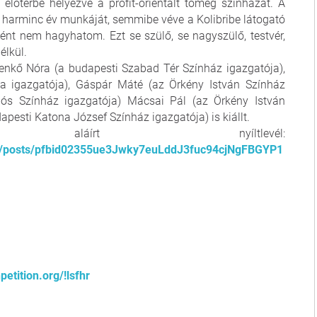
előtérbe helyezve a profit-orientált tömeg színházat. A
 harminc év munkáját, semmibe véve a Kolibribe látogató
ként nem hagyhatom. Ezt se szülő, se nagyszülő, testvér,
élkül.
Benkő Nóra (a budapesti Szabad Tér Színház igazgatója),
za igazgatója), Gáspár Máté (az Örkény István Színház
lós Színház igazgatója) Mácsai Pál (az Örkény István
apesti Katona József Színház igazgatója) is kiállt.
áírt nyíltlevél:
az/posts/pfbid02355ue3Jwky7euLddJ3fuc94cjNgFBGYP1
petition.org/!lsfhr