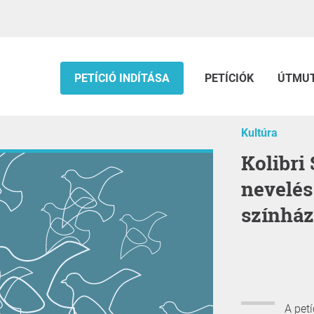
PETÍCIÓ INDÍTÁSA
PETÍCIÓK
ÚTMU
Kultúra
Kolibri Színház: 33 évnyi gyermek
nevelés
színház
A pet