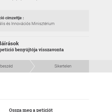
ció címzettje :
ális és Innovációs Minisztérium
láírások
a petíció benyújtója visszavonta
rbeszéd
Sikertelen
Ossza meg a petíciót