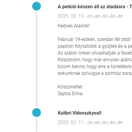
A petíció készen áll az átadásra - 
2025. 02. 13. -on,-en,-ön,-án,-én
Kedves Aláírók!
Február 19-edikén, szerdán fél öttől
papíron folytatódik a gyűjtés és a p
Az alábbi linken olvashatják a fac
Köszönöm, hogy már ennyien aláírtá
bízom benne, hogy erre a tüntetésre
sokunknak szívügye a színház sorsa
Köszönettel:
Sajtos Erina
Kolibri Vidovszkyval!
2025. 02. 11. -on,-en,-ön,-án,-én