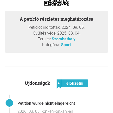
Szeretnénk kérni az ügyben közbenjárását, hogy a
szombathelyi és a környékbeli gyermekek és szüleik
továbbra is szabadon választhassák meg oktatójuk, és a
A petíció részletes meghatározása
Városi Uszoda biztosítsa ehhez egyenrangúan a
megfelelő feltételeket.
Petíciót indítottak: 2024. 09. 05.
Köszönjük a támogatást!
Gyűjtés vége: 2025. 03. 04.
Terület:
Szombathely
Nagyon szépen köszönöm a támogatást,
Dr Rónai
Kategória:
Sport
Ramóna
, Szombathely
Kérdés a kezdeményezőnek
Ùjdonságok
előfizetni
Petition wurde nicht eingereicht
2026. 03. 05. -on,-en,-ön,-án,-én