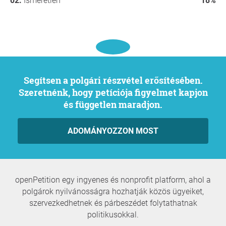
Ismeretlen
18%
Segítsen a polgári részvétel erősítésében.
Szeretnénk, hogy petíciója figyelmet kapjon
és független maradjon.
ADOMÁNYOZZON MOST
openPetition egy ingyenes és nonprofit platform, ahol a
polgárok nyilvánosságra hozhatják közös ügyeiket,
szervezkedhetnek és párbeszédet folytathatnak
politikusokkal.