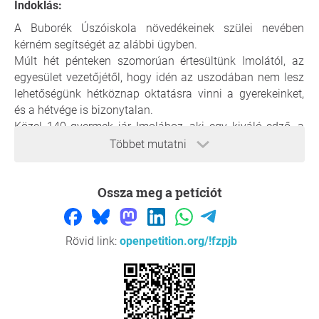
Indoklás:
A Buborék Úszóiskola növedékeinek szülei nevében
kérném segítségét az alábbi ügyben.
Múlt hét pénteken szomorúan értesültünk Imolától, az
egyesület vezetőjétől, hogy idén az uszodában nem lesz
lehetőségünk hétköznap oktatásra vinni a gyerekeinket,
és a hétvége is bizonytalan.
Közel 140 gyermek jár Imolához, aki egy kiváló edző, a
gyerekek nagyon szeretik, ezért nem is szeretnénk őket
Többet mutatni
más oktatóhoz vinni.
Ossza meg a petíciót
Tisztességtelennek és jogtalannak tartjuk, hogy más
egyesületek kizárólag saját érdekeiktől vezérelve
ellehetetlenítenek egy remek szakembert, valamint
elveszik a szülőktől és a gyerektől a szabad választás
Rövid link:
openpetition.org/!fzpjb
jogát.
Az nem megoldás, hogy a gyerek akkor keressen más
sportágat, vagy egy távoli városba kelljen úszásra vinni.