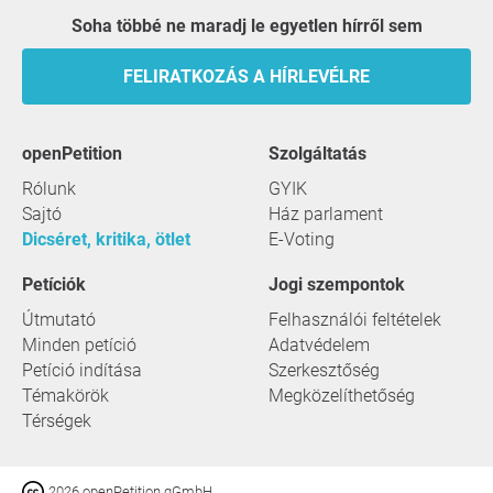
Soha többé ne maradj le egyetlen hírről sem
FELIRATKOZÁS A HÍRLEVÉLRE
openPetition
szolgáltatás
Rólunk
GYIK
Sajtó
Ház parlament
Dicséret, kritika, ötlet
E-Voting
Petíciók
Jogi szempontok
Útmutató
Felhasználói feltételek
Minden petíció
Adatvédelem
Petíció indítása
Szerkesztőség
Témakörök
Megközelíthetőség
Térségek
2026 openPetition gGmbH