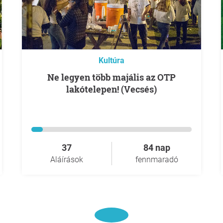
Kultúra
Ne legyen több majális az OTP
lakótelepen! (Vecsés)
37
84 nap
Aláírások
fennmaradó