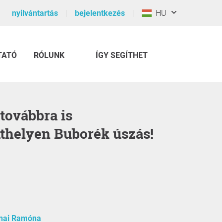
nyilvántartás
bejelentkezés
HU
TATÓ
RÓLUNK
ÍGY SEGÍTHET
helyen Buborék úszás!
nai Ramóna