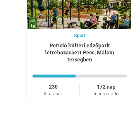
Sport
Petíció kültéri edzőpark
létrehozásáért Pécs, Málom
térségben
230
172 nap
Aláírások
fennmaradó