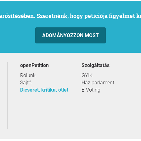
l erősítésében. Szeretnénk, hogy petíciója figyelmet 
ADOMÁNYOZZON MOST
openPetition
szolgáltatás
Rólunk
GYIK
Sajtó
Ház parlament
Dicséret, kritika, ötlet
E-Voting