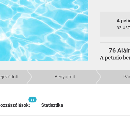
A petí
az us
76 Aláí
A petíció b
fejeződött
Benyújtott
Pá
38
ozzászólások:
Statisztika