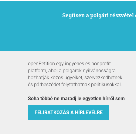
Segítsen a polgári részvéte
openPetition egy ingyenes és nonprofit
platform, ahol a polgárok nyilvánosságra
hozhatják közös ügyeiket, szervezkedhetnek
és párbeszédet folytathatnak politikusokkal.
Soha többé ne maradj le egyetlen hírről sem
FELIRATKOZÁS A HÍRLEVÉLRE