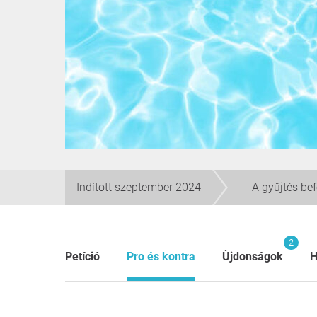
Indított szeptember 2024
A gyűjtés be
2
Petíció
Pro és kontra
Ùjdonságok
H