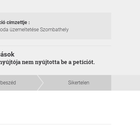
ció címzettje :
zoda üzemeltetése Szombathely
rások
enyújtója nem nyújtotta be a petíciót.
rbeszéd
Sikertelen