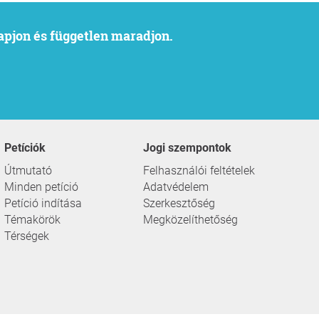
kapjon és független maradjon.
Petíciók
Jogi szempontok
Útmutató
Felhasználói feltételek
Minden petíció
Adatvédelem
Petíció indítása
Szerkesztőség
Témakörök
Megközelíthetőség
Térségek