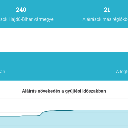
240
21
ások Hajdú-Bihar vármegye
Aláírások más régiókb
san
A legt
Aláírás növekedés a gyűjtési időszakban