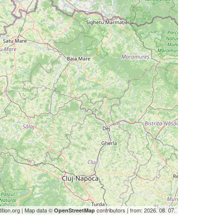
ition.org | Map data ©
contributors | from: 2026. 08. 07.
OpenStreetMap