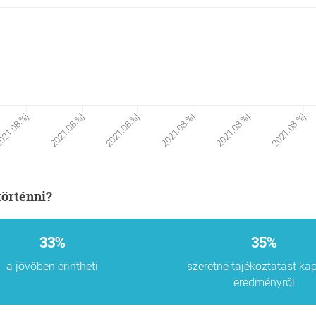
2021.08.%j
2021.08.%j
2021.08.%j
2021.08.%j
021.08.%j
2021.08.%j
történni?
33%
35%
a jövőben érintheti
szeretne tájékoztatást ka
eredményről