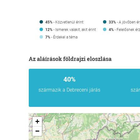
45%
- Közvetlenül érint
33%
- A jövőben ér
12%
- Ismerek valakit, akit érint
4%
- Felelősnek 
- Érdekel a téma
7%
Az aláírások földrajzi eloszlása
40%
származik a Debreceni járás
szá
+
−