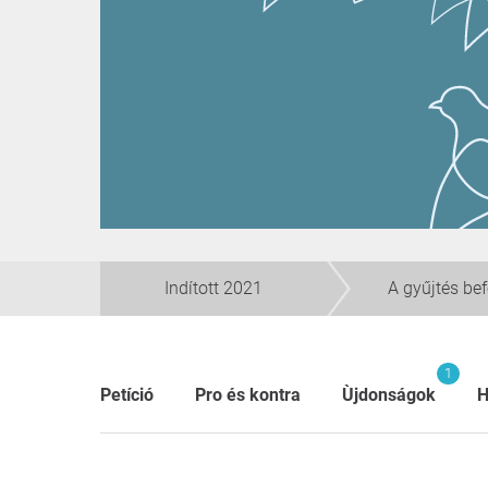
Indított 2021
A gyűjtés be
1
Petíció
Pro és kontra
Ùjdonságok
H