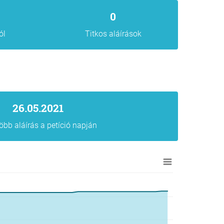
0
ól
Titkos aláírások
26.05.2021
öbb aláírás a petíció napján