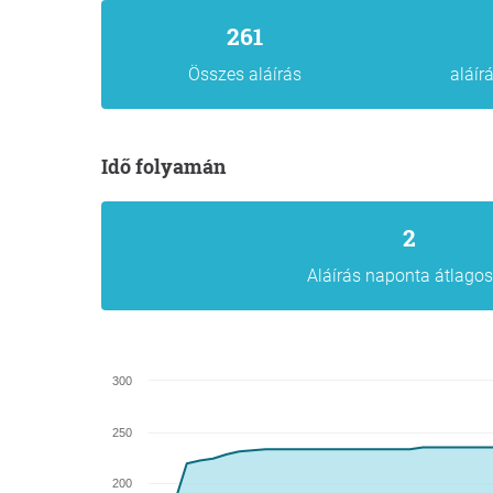
261
Összes aláírás
aláír
Idő folyamán
2
Aláírás naponta átlago
300
250
200