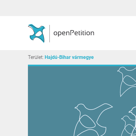
Terület:
Hajdú-Bihar vármegye