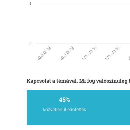
1
0
2021.08.%j
2021.08.%j
2021.08.%j
2021.08.%j
2
Kapcsolat a témával. Mi fog valószínűleg 
45%
közvetlenül érintettek