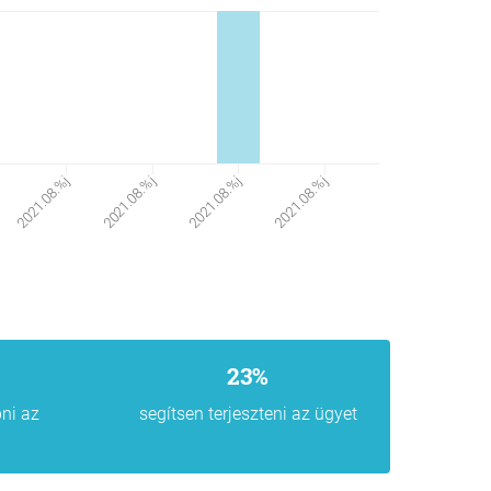
2021.08.%j
2021.08.%j
2021.08.%j
2021.08.%j
23%
pni az
segítsen terjeszteni az ügyet