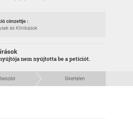
ció címzettje :
sek és Klinikások
írások
enyújtója nem nyújtotta be a petíciót.
rbeszéd
Sikertelen