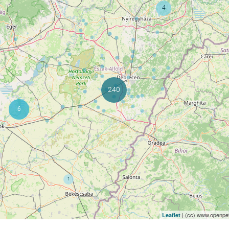
| (cc) www.openpet
Leaflet