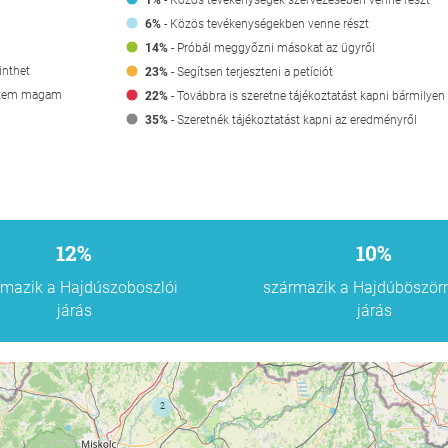
1%
- Közös tevékenységek szervezésében venne részt
6%
- Közös tevékenységekben venne részt
14%
- Próbál meggyőzni másokat az ügyről
inthet
23%
- Segítsen terjeszteni a petíciót
érzem magam
22%
- Továbbra is szeretne tájékoztatást kapni bármilyen
35%
- Szeretnék tájékoztatást kapni az eredményről
12%
10%
rmazik a Hajdúszoboszlói
származik a Hajdúböször
járás
járás