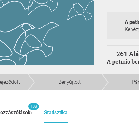
A petí
Kenézy
261 Alá
A petíció b
fejeződött
Benyújtott
Pá
108
ozzászólások:
Statisztika