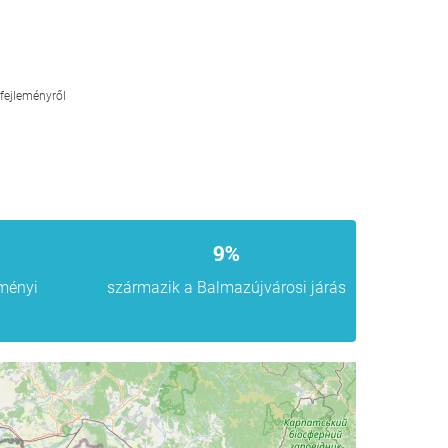
 fejleményről
9%
ményi
származik a Balmazújvárosi járás