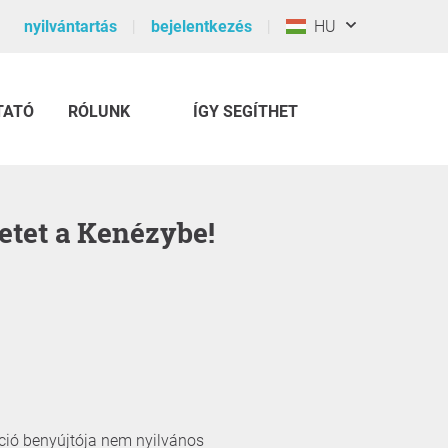
nyilvántartás
bejelentkezés
HU
TATÓ
RÓLUNK
ÍGY SEGÍTHET
zetet a Kenézybe!
íció benyújtója nem nyilvános