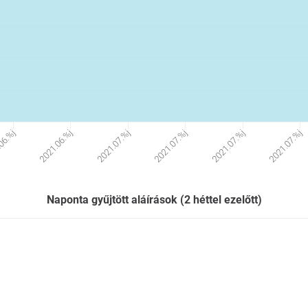
2021.07.%j
2021.07.%j
2021.07.%j
2021.07.%j
2021.06.%j
06.%j
Naponta gyűjtött aláírások (2 héttel ezelőtt)