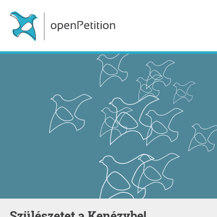
Szülészetet a Kenézybe!