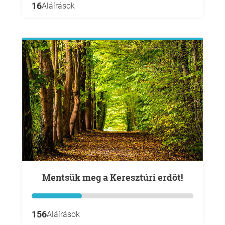
16
Aláírások
Mentsük meg a Keresztúri erdőt!
156
Aláírások