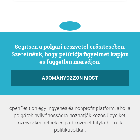
Segítsen a polgári részvétel erősítésében.
Szeretnénk, hogy petíciója figyelmet kapjon
és független maradjon.
ADOMÁNYOZZON MOST
openPetition egy ingyenes és nonprofit platform, ahol a
polgárok nyilvánosságra hozhatják közös ügyeiket,
szervezkedhetnek és párbeszédet folytathatnak
politikusokkal.