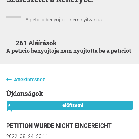
A petíció benyújtója nem nyilvános
261 Aláírások
A petíció benyújtója nem nyújtotta be a petíciót.
Áttekintéshez
Ùjdonságok
előfizetni
PETITION WURDE NICHT EINGEREICHT
2022. 08. 24. 20:11