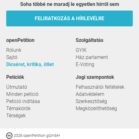
Soha többé ne maradj le egyetlen hírről sem
FELIRATKOZÁS A HÍRLEVÉLRE
openPetition
szolgáltatás
Rólunk
GYIK
Sajtó
Ház parlament
Dicséret, kritika, ötlet
E-Voting
Petíciók
Jogi szempontok
Útmutató
Felhasználói feltételek
Minden petíció
Adatvédelem
Petíció indítása
Szerkesztőség
Témakörök
Megközelíthetőség
Térségek
2026 openPetition gGmbH