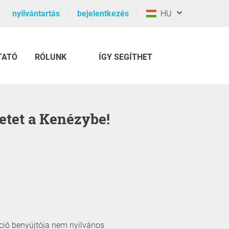
nyilvántartás
bejelentkezés
HU
TATÓ
RÓLUNK
ÍGY SEGÍTHET
zetet a Kenézybe!
íció benyújtója nem nyilvános