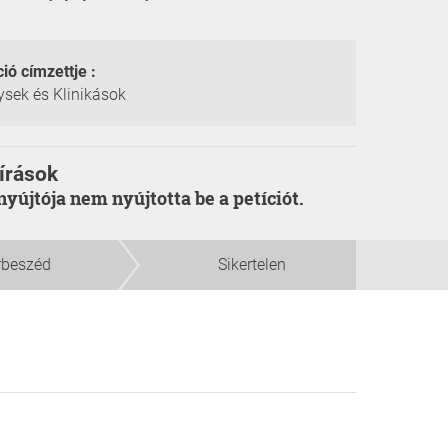
ció címzettje :
sek és Klinikások
írások
enyújtója nem nyújtotta be a petíciót.
rbeszéd
Sikertelen