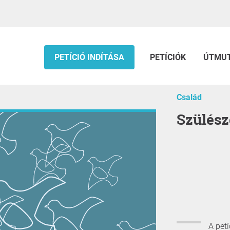
PETÍCIÓ INDÍTÁSA
PETÍCIÓK
ÚTMU
Család
Szülés
A pet