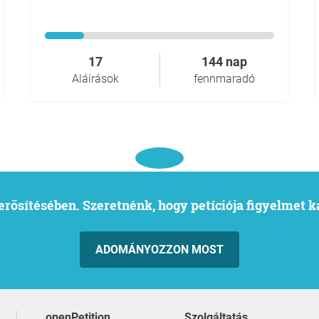
17
144 nap
Aláírások
fennmaradó
l erősítésében. Szeretnénk, hogy petíciója figyelmet 
ADOMÁNYOZZON MOST
openPetition
szolgáltatás