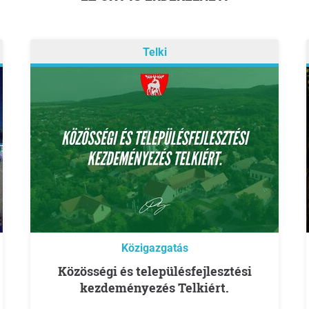
Telki
Közigazgatás
Közösségi és településfejlesztési
kezdeményezés Telkiért.