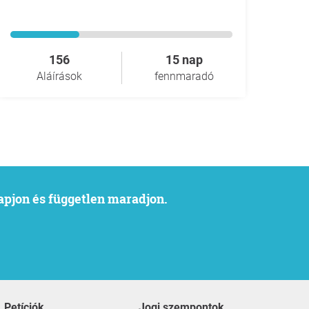
156
15 nap
Aláírások
fennmaradó
kapjon és független maradjon.
Petíciók
Jogi szempontok