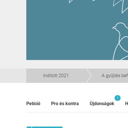
Indított 2021
A gyűjtés be
1
Petíció
Pro és kontra
Ùjdonságok
H