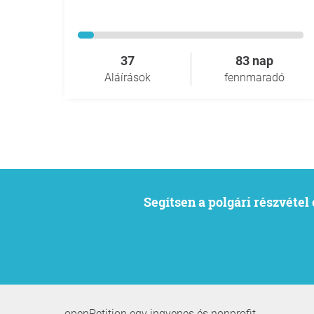
37
83 nap
Aláírások
fennmaradó
Segítsen a polgári részvéte
openPetition egy ingyenes és nonprofit