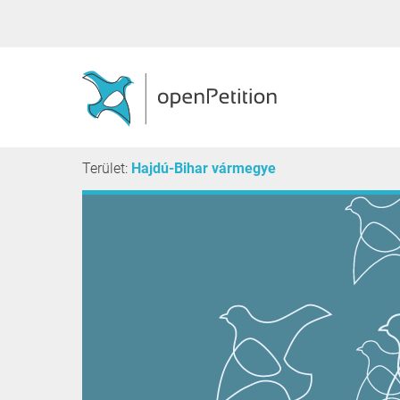
Terület:
Hajdú-Bihar vármegye