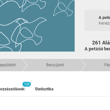
A petí
Kenézy
261 Alá
A petíció b
fejeződött
Benyújtott
Pá
108
ozzászólások:
Statisztika