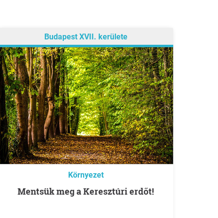
Budapest XVII. kerülete
Környezet
Mentsük meg a Keresztúri erdőt!