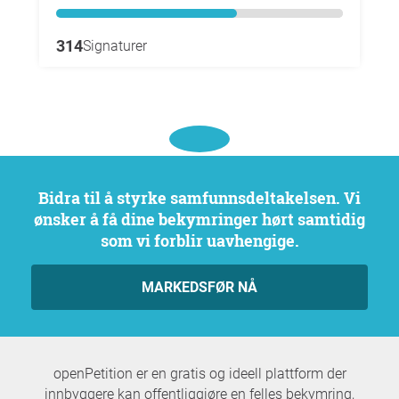
314
Signaturer
Bidra til å styrke samfunnsdeltakelsen. Vi
ønsker å få dine bekymringer hørt samtidig
som vi forblir uavhengige.
MARKEDSFØR NÅ
openPetition er en gratis og ideell plattform der
innbyggere kan offentliggjøre en felles bekymring,