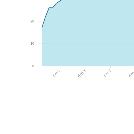
20
10
0
d.m
d.m.Y
d.m.Y
d.m.Y