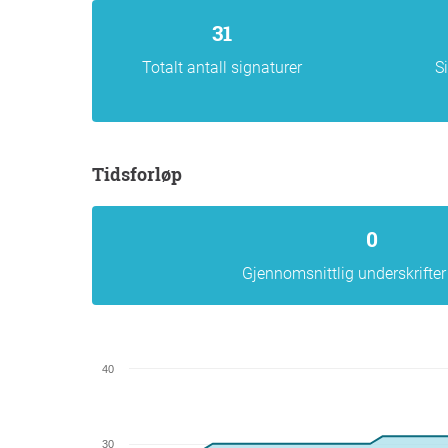
31
Totalt antall signaturer
S
Tidsforløp
0
Gjennomsnittlig underskrifter
40
30