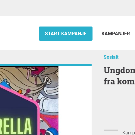
START KAMPANJE
KAMPANJER
Sosialt
Ungdommer ønsker å få Stallen
fra ko
Kampan