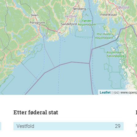
| (cc) www.openp
Leaflet
etter føderal stat
Vestfold
29