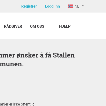
Registrer
Logg Inn
NB
RÅDGIVER
OM OSS
HJELP
mmunen.
jer er ikke offentlig