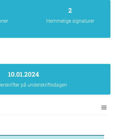
2
oner
Hemmelige signaturer
10.01.2024
erskrifter på underskriftsdagen