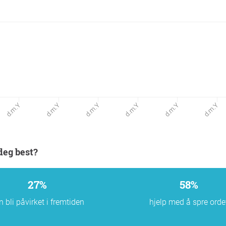
d.m.Y
d.m.Y
d.m.Y
d.m.Y
d.m.Y
d.m.Y
deg best?
27%
58%
n bli påvirket i fremtiden
hjelp med å spre orde