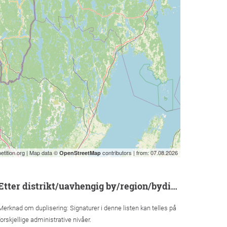
etition.org | Map data ©
contributors | from: 07.08.2026
OpenStreetMap
etter distrikt/uavhengig by/region/bydistrikt
Merknad om duplisering: Signaturer i denne listen kan telles på
forskjellige administrative nivåer.