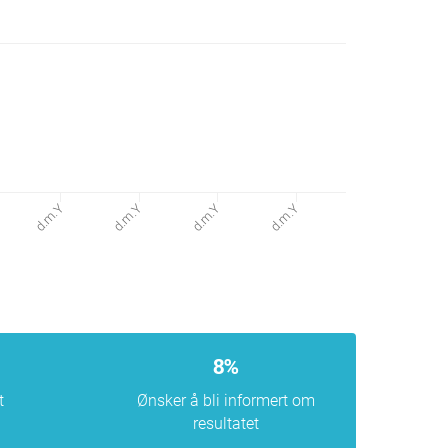
d.m.Y
d.m.Y
d.m.Y
d.m.Y
8%
t
Ønsker å bli informert om
resultatet