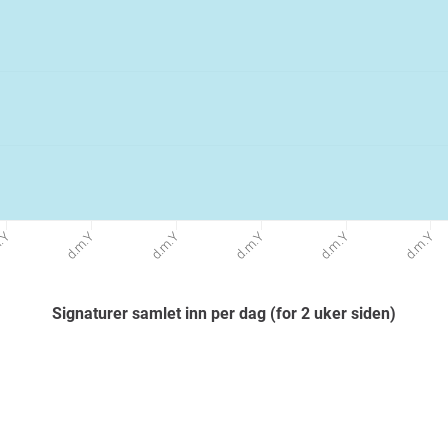
.Y
d.m.Y
d.m.Y
d.m.Y
d.m.Y
d.m.Y
Signaturer samlet inn per dag (for 2 uker siden)