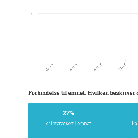
0
d.m.Y
d.m.Y
d.m.Y
d.m.Y
Forbindelse til emnet. Hvilken beskriver 
27%
er interessert i emnet
ka