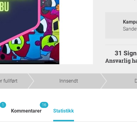
Kampa
Sande
31 Sign
Ansvarlig 
 fullført
Innsendt
D
1
16
Kommentarer
Statistikk