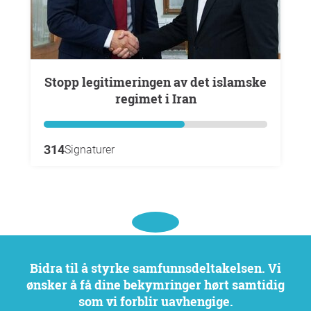
Stopp legitimeringen av det islamske
regimet i Iran
314
Signaturer
Bidra til å styrke samfunnsdeltakelsen. Vi
ønsker å få dine bekymringer hørt samtidig
som vi forblir uavhengige.