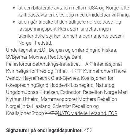
at den bilaterale avtalen mellom USA og Norge, ofte
kalt baseavtalen, sies opp med umiddelbar virkning.
at en går tilbake til den tidligere norske base- og
lavspenningspolitikken, som sikret at ingen
utenlandske styrker kunne ha permanente baser i
Norge i fredstid.
Undertegnet av:LO i Bergen og omlandIngrid Fiskaa,
SVBjørnar Moxnes, RødtJorge Dahl,
FellesforbundetAntikrigs-Initiativet – AKI Internasjonal
Kvinneliga for Fred og Frihet – IKFF KvinnefrontenThore
Vestby, HøyreFredrik Glad-Gjernes, Koalisjonen for
ikkespredningSigrid Hoddevik Losnegård, Natur og
UngdomJonas Kittelsen, Extinction Rebellion Norge Mari
Nythun Utheim, Mammaopprøret Mothers Rebellion
NorgeLinda Haaland, Scientist Rebellion og
KoalisjonenStopp
NATO
NATOMarielle Leraand, FOR
Signaturer på endringstidspunktet:
452