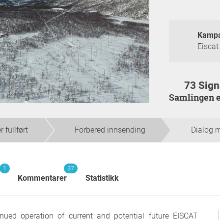
Kampa
Eiscat
73 Sign
Samlingen e
 fullført
Forbered innsending
Dialog 
1
37
Kommentarer
Statistikk
inued operation of current and potential future EISCAT