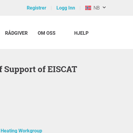
Registrer
Logg Inn
NB
RÅDGIVER
OM OSS
HJELP
 Heating Workgroup