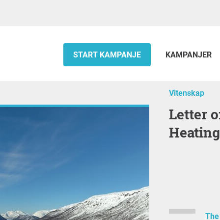
START KAMPANJE
KAMPANJER
Vitenskap
Letter of Support of EISCAT
Heating
The