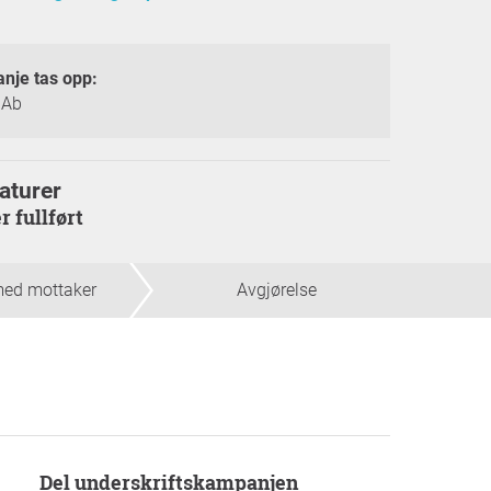
nje tas opp:
 Ab
aturer
r fullført
med mottaker
Avgjørelse
Del underskriftskampanjen