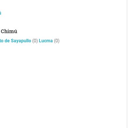
ú
n Chimú
ito de Sayapullo
(0)
Lucma
(0)