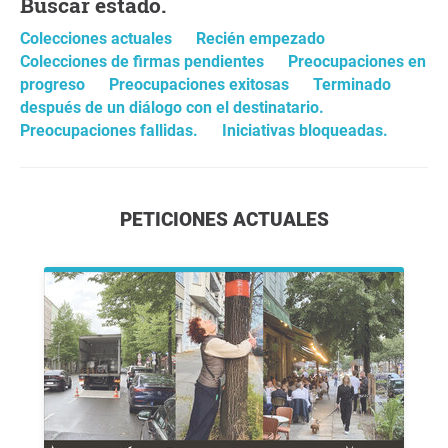
Buscar estado.
Colecciones actuales
Recién empezado
Colecciones de firmas pendientes
Preocupaciones en
progreso
Preocupaciones exitosas
Terminado
después de un diálogo con el destinatario.
Preocupaciones fallidas.
Iniciativas bloqueadas.
PETICIONES ACTUALES