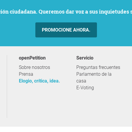
ación ciudadana. Queremos dar voz a sus inquietudes 
PROMOCIONE AHORA.
openPetition
servicio
Sobre nosotros
Preguntas frecuentes
Prensa
Parlamento de la
Elogio, crítica, idea.
casa
E-Voting