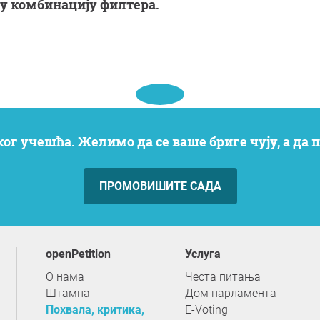
ову комбинацију филтера.
ког учешћа. Желимо да се ваше бриге чују, а да
ПРОМОВИШИТЕ САДА
openPetition
услуга
О нама
Честа питања
Штампа
Дом парламента
Похвала, критика,
E-Voting