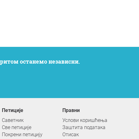
 притом останемо независни.
Петиције
Правни
Саветник
Услови коришћења
Све петиције
Заштита података
Покрени петицију
Отисак