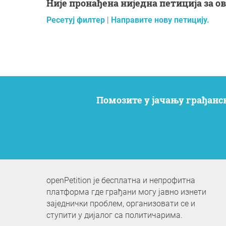
Није пронађена ниједна петиција за 
Ресетуј филтер
|
Направите нову петицију.
Помозите у јачању грађанс
openPetition је бесплатна и непрофитна
платформа где грађани могу јавно изнети
заједнички проблем, организовати се и
ступити у дијалог са политичарима.