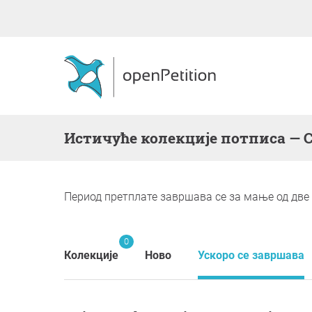
Истичуће колекције потписа — 
Период претплате завршава се за мање од две
0
Колекције
Ново
Ускоро се завршава