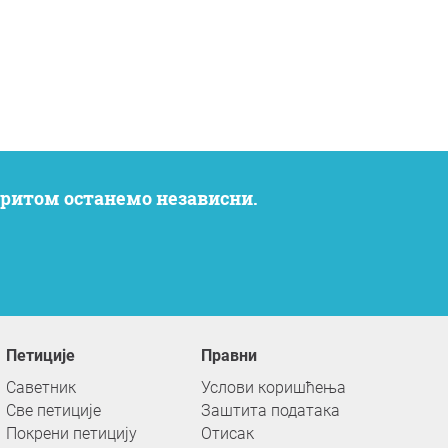
 притом останемо независни.
Петиције
Правни
Саветник
Услови коришћења
Све петиције
Заштита података
Покрени петицију
Отисак