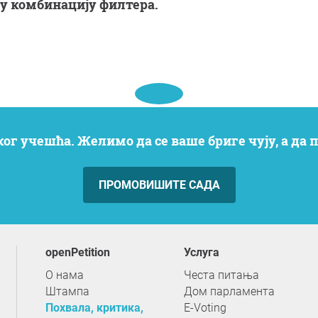
ову комбинацију филтера.
ког учешћа. Желимо да се ваше бриге чују, а да
ПРОМОВИШИТЕ САДА
openPetition
услуга
О нама
Честа питања
Штампа
Дом парламента
Похвала, критика,
E-Voting