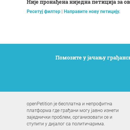
Није пронађена ниједна петиција за 
Ресетуј филтер
|
Направите нову петицију.
Помозите у јачању грађанс
openPetition је бесплатна и непрофитна
платформа где грађани могу јавно изнети
заједнички проблем, организовати се и
ступити у дијалог са политичарима.