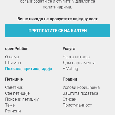
организовати се и ступити у дијалог са
политичарима.
Више никада не пропустите ниједну вест
ПРЕТПЛАТИТЕ СЕ НА БИЛТЕН
openPetition
услуга
О нама
Честа питања
Штампа
Дом парламента
Похвала, критика, идеја
E-Voting
Петиције
Правни
Саветник
Услови коришћења
Све петиције
Заштита података
Покрени петицију
Отисак
Теме
Приступачност
Региони