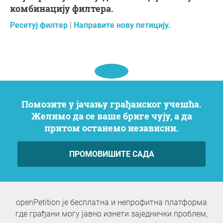
комбинацију филтера.
Ресетуј филтер
|
Направите нову петицију.
Помозите у јачању грађанског учешћа.
Желимо да се ваше бриге чују, а да
притом останемо независни.
ПРОМОВИШИТЕ САДА
openPetition је бесплатна и непрофитна платформа
где грађани могу јавно изнети заједнички проблем,