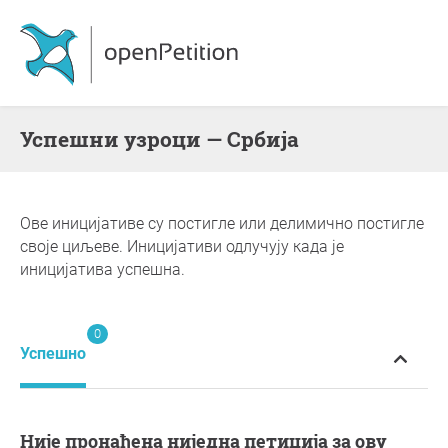
Успешни узроци — Србија
Ове иницијативе су постигле или делимично постигле
своје циљеве. Иницијативи одлучују када је
иницијатива успешна.
0
Успешно
Није пронађена ниједна петиција за ову