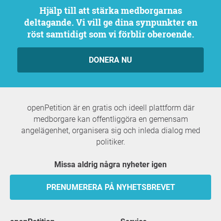
Hjälp till att stärka medborgarnas
deltagande. Vi vill ge dina synpunkter en
röst samtidigt som vi förblir oberoende.
DONERA NU
openPetition är en gratis och ideell plattform där
medborgare kan offentliggöra en gemensam
angelägenhet, organisera sig och inleda dialog med
politiker.
Missa aldrig några nyheter igen
PRENUMERERA PÅ NYHETSBREVET