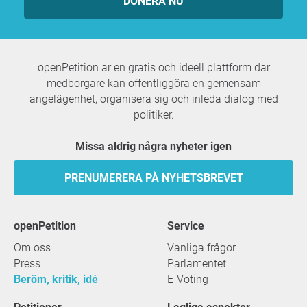
DONERA NU
openPetition är en gratis och ideell plattform där
medborgare kan offentliggöra en gemensam
angelägenhet, organisera sig och inleda dialog med
politiker.
Missa aldrig några nyheter igen
PRENUMERERA PÅ NYHETSBREVET
openPetition
service
Om oss
Vanliga frågor
Press
Parlamentet
Beröm, kritik, idé
E-Voting