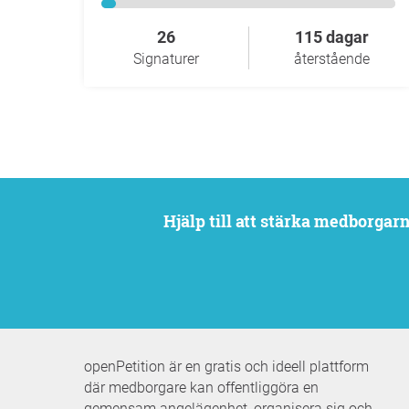
26
115 dagar
Signaturer
återstående
Hjälp till att stärka medborga
openPetition är en gratis och ideell plattform
där medborgare kan offentliggöra en
gemensam angelägenhet, organisera sig och