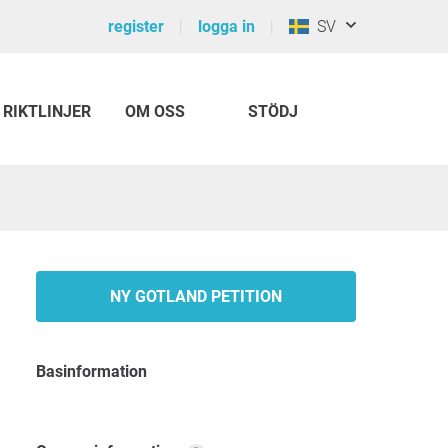
register
logga in
SV
RIKTLINJER
OM OSS
STÖDJ
NY GOTLAND PETITION
Basinformation