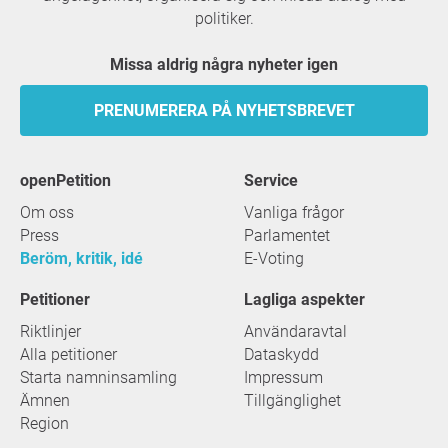
politiker.
Missa aldrig några nyheter igen
PRENUMERERA PÅ NYHETSBREVET
openPetition
service
Om oss
Vanliga frågor
Press
Parlamentet
Beröm, kritik, idé
E-Voting
Petitioner
Lagliga aspekter
Riktlinjer
Användaravtal
Alla petitioner
Dataskydd
Starta namninsamling
Impressum
Ämnen
Tillgänglighet
Region