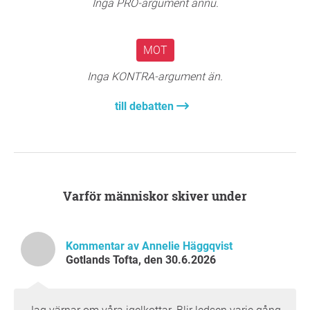
Inga PRO-argument ännu.
kattmat in i buskaget.
Tack så mycket för ert stöd,
Sieglind Wallner-Hahn
, Visby
MOT
Fråga till initiativtagaren
Inga KONTRA-argument än.
till debatten
Varför människor skiver under
Kommentar av Annelie Häggqvist
Gotlands Tofta, den 30.6.2026