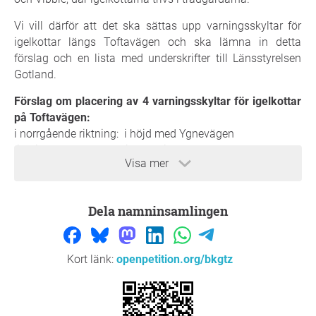
Vi vill därför att det ska sättas upp varningsskyltar för
igelkottar längs Toftavägen och ska lämna in detta
förslag och en lista med underskrifter till Länsstyrelsen
Gotland.
Förslag om placering av 4 varningsskyltar för igelkottar
på Toftavägen:
i norrgående riktning: i höjd med Ygnevägen
i höjd med 60 skylten innan Vibble tätort
Visa mer
i sydgående riktning: direkt efter Vibble - Högklintsvägen
rondellen
i höjd med 60 skylten innan Västerhejde skola
Dela namninsamlingen
Vi tror att igelkottsskyltar skulle kunna rädda många
igelkottar och skyltarna skulle dessutom kunna bli
Kort länk:
openpetition.org/bkgtz
populära bland både Gotlänningar och turister!
Orsak