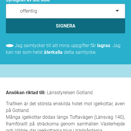
offentlig
SIGNERA
Jag samtycker till att mina uppgifter får
lagras
. Jag
kan när som helst
återkalla
detta samtycke.
Ansökan riktad till:
Länsstyrelsen Gotland
Trafiken är det största enskilda hotet mot igelkottar, även
på Gotland.
Många igelkottar dödas längs Toftavägen (Länsväg 140),
framförallt på sträckorna genom samhällen Västerhejde
och Vibble, där igelkottarna trivs i trädgårdarna.