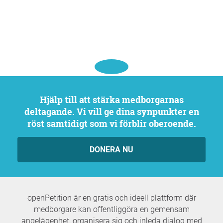
Hjälp till att stärka medborgarnas
deltagande. Vi vill ge dina synpunkter en
röst samtidigt som vi förblir oberoende.
DONERA NU
openPetition är en gratis och ideell plattform där
medborgare kan offentliggöra en gemensam
angelägenhet, organisera sig och inleda dialog med