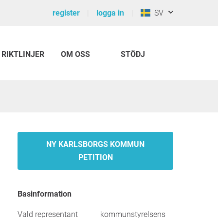
register
logga in
SV
RIKTLINJER
OM OSS
STÖDJ
NY KARLSBORGS KOMMUN
PETITION
Basinformation
Vald representant
kommunstyrelsens