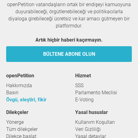
openPetition vatandaşların ortak bir endişeyi kamuoyuna
duyurabileceği, örgütlenebileceği ve politikacılarla
diyaloga girebileceği ücretsiz ve kar amacı gütmeyen bir
platformdur.
Artık hiçbir haberi kaçırmayın.
BÜLTENE ABONE OLUN
openPetition
hizmet
Hakkımızda
SSS
Basın
Parlamento Meclisi
Övgü, eleştiri, fikir
E-Voting
Dilekçeler
Yasal hususlar
Yönerge
Kullanım Koşulları
Tüm dilekçeler
Veri Gizliliği
Dilekçe başlat
Yasal detaylar