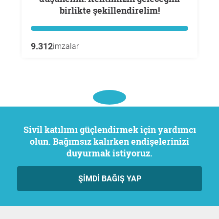
birlikte şekillendirelim!
9.312
imzalar
Sivil katılımı güçlendirmek için yardımcı
olun. Bağımsız kalırken endişelerinizi
duyurmak istiyoruz.
ŞIMDI BAĞIŞ YAP