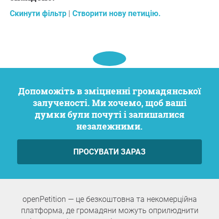
Скинути фільтр
|
Створити нову петицію.
Допоможіть в зміцненні громадянської
залученості. Ми хочемо, щоб ваші
думки були почуті і залишалися
незалежними.
ПРОСУВАТИ ЗАРАЗ
openPetition — це безкоштовна та некомерційна
платформа, де громадяни можуть оприлюднити