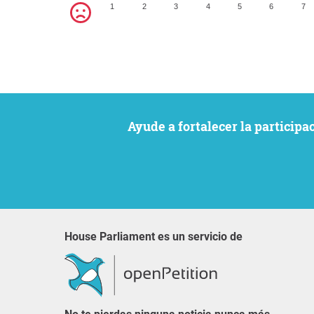
1
2
3
4
5
6
7
Ayude a fortalecer la particip
House Parliament es un servicio de