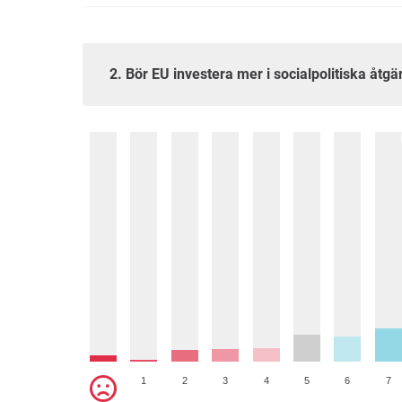
2. Bör EU investera mer i socialpolitiska å
1
2
3
4
5
6
7