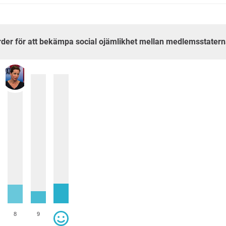
tgärder för att bekämpa social ojämlikhet mellan medlemsstater
8
9