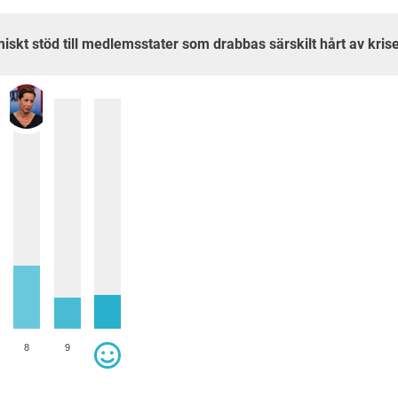
skt stöd till medlemsstater som drabbas särskilt hårt av kris
8
9