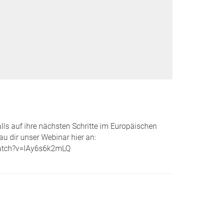
alls auf ihre nächsten Schritte im Europäischen
u dir unser Webinar hier an:
atch?v=lAy6s6k2mLQ