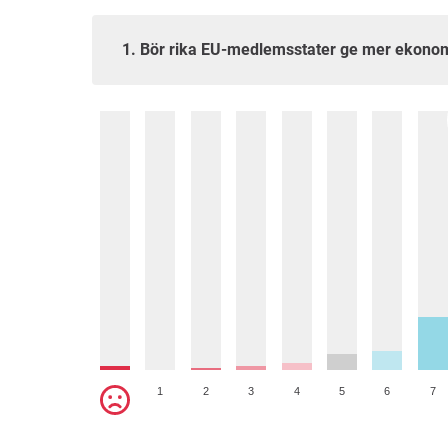
1. Bör rika EU-medlemsstater ge mer ekonomi
1
2
3
4
5
6
7