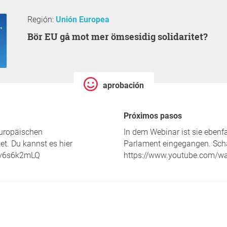
Región:
Unión Europea
Bör EU gå mot mer ömsesidig solidaritet?
aprobación
Próximos pasos
Europäischen
In dem Webinar ist sie ebenf
t. Du kannst es hier
Parlament eingegangen. Scha
Ay6s6k2mLQ
https://www.youtube.com/w