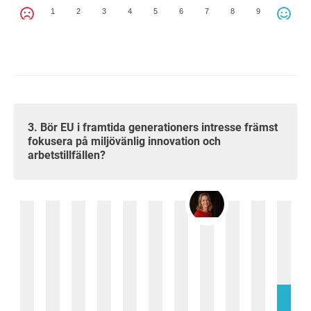
1
2
3
4
5
6
7
8
9
3. Bör EU i framtida generationers intresse främst
fokusera på miljövänlig innovation och
arbetstillfällen?