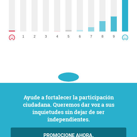
1
2
3
4
5
6
7
8
9
Ayude a fortalecer la participación
ciudadana. Queremos dar voz a sus
inquietudes sin dejar de ser
independientes.
PROMOCIONE AHORA.