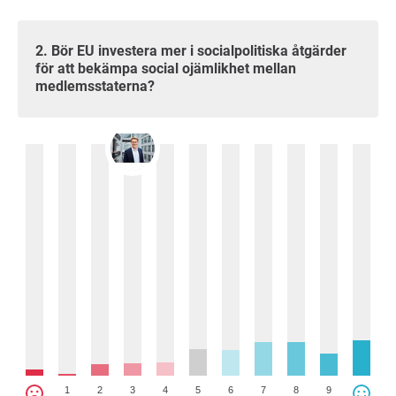
2. Bör EU investera mer i socialpolitiska åtgärder
för att bekämpa social ojämlikhet mellan
medlemsstaterna?
1
2
3
4
5
6
7
8
9