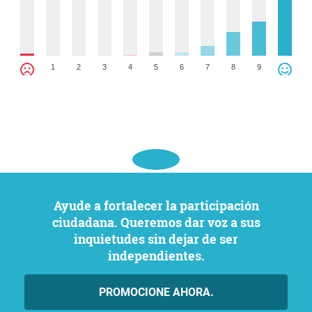
1
2
3
4
5
6
7
8
9
Ayude a fortalecer la participación
ciudadana. Queremos dar voz a sus
inquietudes sin dejar de ser
independientes.
PROMOCIONE AHORA.