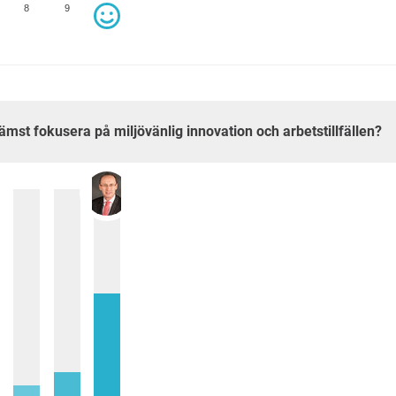
8
9
främst fokusera på miljövänlig innovation och arbetstillfällen?