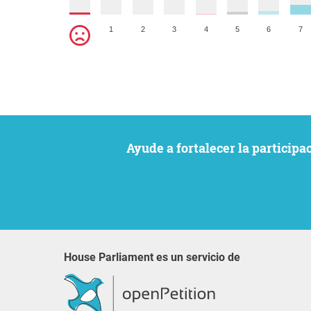
1
2
3
4
5
6
7
Ayude a fortalecer la particip
House Parliament es un servicio de