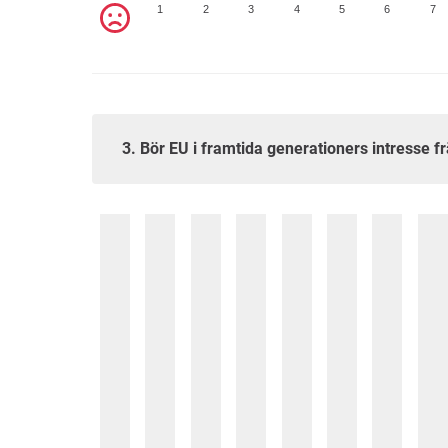
1
2
3
4
5
6
7
3. Bör EU i framtida generationers intresse 