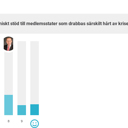
skt stöd till medlemsstater som drabbas särskilt hårt av kris
8
9