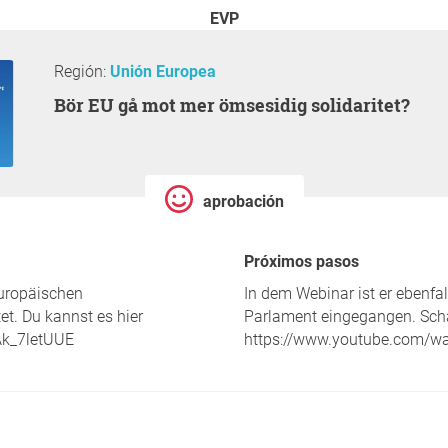
EVP
Región:
Unión Europea
Bör EU gå mot mer ömsesidig solidaritet?
aprobación
Próximos pasos
Europäischen
In dem Webinar ist er ebenfa
t. Du kannst es hier
Parlament eingegangen. Scha
Ak_7letUUE
https://www.youtube.com/w