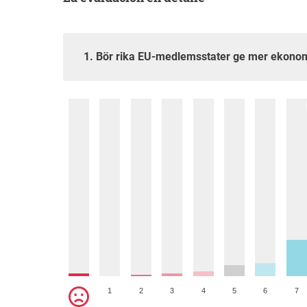
1. Bör rika EU-medlemsstater ge mer ekonomi
1
2
3
4
5
6
7