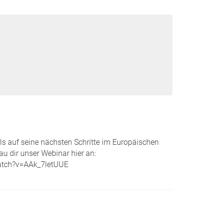
lls auf seine nächsten Schritte im Europäischen
u dir unser Webinar hier an:
atch?v=AAk_7letUUE